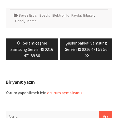
Beyaz Eşya
,
Bosch
,
Elektronik
,
Faydalı Bilgiler
,
Genel
,
Kombi
Yazı
Previous
Next
Selamiçeşme
Şaşkınbakkal Samsung
gezinmesi
post:
post:
Samsung Servisi ☎️ 0216
Servisi ☎️ 0216 471 59 56
471 59 56
Bir yanıt yazın
Yorum yapabilmek için
oturum açmalısınız
.
Arama: