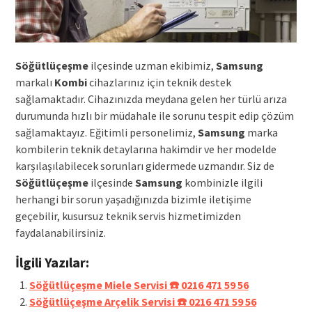
Söğütlüçeşme
ilçesinde uzman ekibimiz,
Samsung
markalı
Kombi
cihazlarınız için teknik destek
sağlamaktadır. Cihazınızda meydana gelen her türlü arıza
durumunda hızlı bir müdahale ile sorunu tespit edip çözüm
sağlamaktayız. Eğitimli personelimiz,
Samsung
marka
kombilerin teknik detaylarına hakimdir ve her modelde
karşılaşılabilecek sorunları gidermede uzmandır. Siz de
Söğütlüçeşme
ilçesinde
Samsung
kombinizle ilgili
herhangi bir sorun yaşadığınızda bizimle iletişime
geçebilir, kusursuz teknik servis hizmetimizden
faydalanabilirsiniz.
İlgili Yazılar:
Söğütlüçeşme Miele Servisi ☎️ 0216 471 59 56
Söğütlüçeşme Arçelik Servisi ☎️ 0216 471 59 56