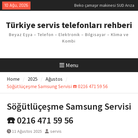
Kodu
Skip
10 Ağu, 2026
Demirdöküm buzdolabı E1 Arıza
to
Kodu
content
Demirdöküm çamaşır makinesi E5
Türkiye servis telefonları rehberi
Arızası Çözümü
E02 Arıza Kodu Regal kombi
Beyaz Eşya – Telefon – Elektronik – Bilgisayar – Klima ve
Sorunu
Kombi
Viessmann kombi F3 Hatası
Çözüm Yöntemleri
Menu
Home
2025
Ağustos
Söğütlüçeşme Samsung Servisi ☎️ 0216 471 59 56
Söğütlüçeşme Samsung Servisi
☎️ 0216 471 59 56
11 Ağustos 2025
servis