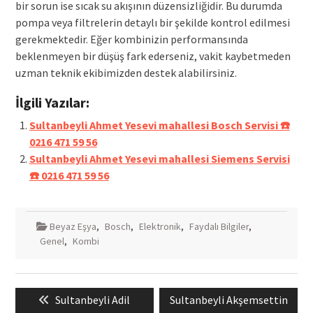
bir sorun ise sıcak su akışının düzensizliğidir. Bu durumda
pompa veya filtrelerin detaylı bir şekilde kontrol edilmesi
gerekmektedir. Eğer kombinizin performansında
beklenmeyen bir düşüş fark ederseniz, vakit kaybetmeden
uzman teknik ekibimizden destek alabilirsiniz.
İlgili Yazılar:
Sultanbeyli Ahmet Yesevi mahallesi Bosch Servisi ☎️
0216 471 59 56
Sultanbeyli Ahmet Yesevi mahallesi Siemens Servisi
☎️ 0216 471 59 56
Beyaz Eşya
,
Bosch
,
Elektronik
,
Faydalı Bilgiler
,
Genel
,
Kombi
Yazı
Previous
Next
Sultanbeyli Adil
Sultanbeyli Akşemsettin
gezinmesi