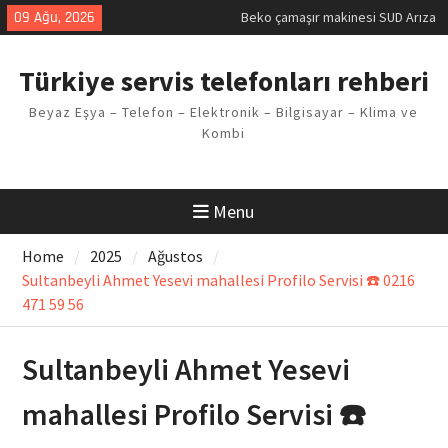
Skip
09 Ağu, 2026
Demirdöküm buzdolabı E1 Arıza
to
Kodu
content
Demirdöküm çamaşır makinesi E5
Türkiye servis telefonları rehberi
Arızası Çözümü
E02 Arıza Kodu Regal kombi
Beyaz Eşya – Telefon – Elektronik – Bilgisayar – Klima ve
Sorunu
Kombi
Viessmann kombi F3 Hatası
Çözüm Yöntemleri
Beko çamaşır makinesi SUD Arıza
Kodu
Menu
Home
2025
Ağustos
Sultanbeyli Ahmet Yesevi mahallesi Profilo Servisi ☎️ 0216
471 59 56
Sultanbeyli Ahmet Yesevi
mahallesi Profilo Servisi ☎️