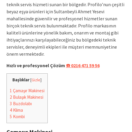
teknik servis hizmeti sunan bir bölgedir. Profilo’nun çeşitli
beyaz eşya ürünleri için Sultanbeyli Ahmet Yesevi
mahallesinde güvenilir ve profesyonel hizmetler sunan
birçok teknik servis bulunmaktadır. Profilo markasının
kaliteli ürünlerine yönelik bakım, onarım ve montaj gibi
ihtiyaçlarınızı karşılayabileceğiniz bu bölgedeki teknik
servisler, deneyimli ekipleri ile müşteri memnuniyetine
önem vermektedir.
Hızlı ve profesyonel Çözüm
☎️ 0216 471 59 56
Başlıklar
[
Gizle
]
1
Çamaşır Makinesi
2
Bulaşık Makinesi
3
Buzdolabı
4
Klima
5
Kombi
Çamaşır Makinesi