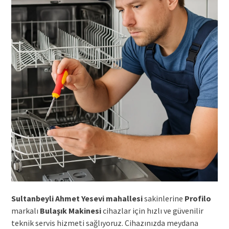
Sultanbeyli Ahmet Yesevi mahallesi
sakinlerine
Profilo
markalı
Bulaşık Makinesi
cihazlar için hızlı ve güvenilir
teknik servis hizmeti sağlıyoruz. Cihazınızda meydana