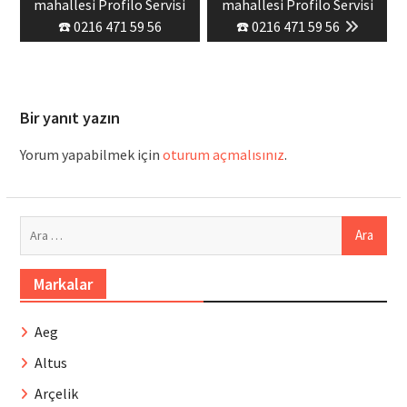
post:
post:
mahallesi Profilo Servisi
mahallesi Profilo Servisi
☎️ 0216 471 59 56
☎️ 0216 471 59 56
Bir yanıt yazın
Yorum yapabilmek için
oturum açmalısınız
.
Arama:
Markalar
Aeg
Altus
Arçelik