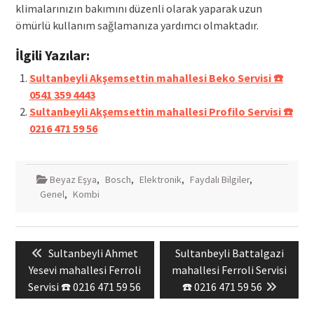
klimalarınızın bakımını düzenli olarak yaparak uzun
ömürlü kullanım sağlamanıza yardımcı olmaktadır.
İlgili Yazılar:
Sultanbeyli Akşemsettin mahallesi Beko Servisi ☎️
0541 359 4443
Sultanbeyli Akşemsettin mahallesi Profilo Servisi ☎️
0216 471 59 56
Beyaz Eşya
,
Bosch
,
Elektronik
,
Faydalı Bilgiler
,
Genel
,
Kombi
Yazı
Previous
Next
Sultanbeyli Ahmet
Sultanbeyli Battalgazi
gezinmesi
post:
post:
Yesevi mahallesi Ferroli
mahallesi Ferroli Servisi
Servisi ☎️ 0216 471 59 56
☎️ 0216 471 59 56