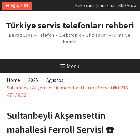
Skip
09 Ağu, 2026
Beko çamaşır makinesi SUD Arıza
to
Kodu
content
Demirdöküm buzdolabı E1 Arıza
Türkiye servis telefonları rehberi
Kodu
Demirdöküm çamaşır makinesi E5
Beyaz Eşya – Telefon – Elektronik – Bilgisayar – Klima ve
Arızası Çözümü
Kombi
E02 Arıza Kodu Regal kombi
Sorunu
Viessmann kombi F3 Hatası
Çözüm Yöntemleri
Menu
Home
2025
Ağustos
Sultanbeyli Akşemsettin mahallesi Ferroli Servisi ☎️ 0216
471 59 56
Sultanbeyli Akşemsettin
mahallesi Ferroli Servisi ☎️