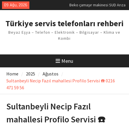
Kodu
Skip
09 Ağu, 2026
Demirdöküm buzdolabı E1 Arıza
to
Kodu
content
Demirdöküm çamaşır makinesi E5
Türkiye servis telefonları rehberi
Arızası Çözümü
E02 Arıza Kodu Regal kombi
Beyaz Eşya – Telefon – Elektronik – Bilgisayar – Klima ve
Sorunu
Kombi
Viessmann kombi F3 Hatası
Çözüm Yöntemleri
Menu
Home
2025
Ağustos
Sultanbeyli Necip Fazıl mahallesi Profilo Servisi ☎️ 0216
471 59 56
Sultanbeyli Necip Fazıl
mahallesi Profilo Servisi ☎️