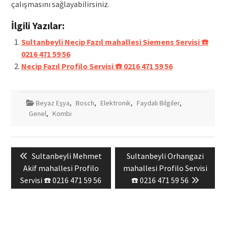
çalışmasını sağlayabilirsiniz.
İlgili Yazılar:
Sultanbeyli Necip Fazıl mahallesi Siemens Servisi ☎️
0216 471 59 56
Necip Fazıl Profilo Servisi ☎️ 0216 471 59 56
Beyaz Eşya
,
Bosch
,
Elektronik
,
Faydalı Bilgiler
,
Genel
,
Kombi
Yazı
Previous
Next
Sultanbeyli Mehmet
Sultanbeyli Orhangazi
gezinmesi
post:
post:
Akif mahallesi Profilo
mahallesi Profilo Servisi
Servisi ☎️ 0216 471 59 56
☎️ 0216 471 59 56