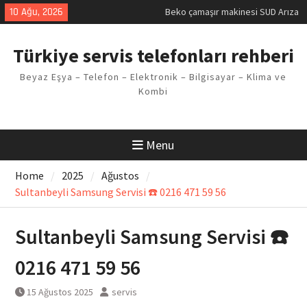
Skip
10 Ağu, 2026
Demirdöküm buzdolabı E1 Arıza
to
Kodu
content
Demirdöküm çamaşır makinesi E5
Türkiye servis telefonları rehberi
Arızası Çözümü
E02 Arıza Kodu Regal kombi
Beyaz Eşya – Telefon – Elektronik – Bilgisayar – Klima ve
Sorunu
Kombi
Viessmann kombi F3 Hatası
Çözüm Yöntemleri
Menu
Home
2025
Ağustos
Sultanbeyli Samsung Servisi ☎️ 0216 471 59 56
Sultanbeyli Samsung Servisi ☎️
0216 471 59 56
15 Ağustos 2025
servis