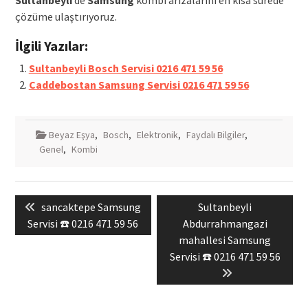
Sultanbeyli
‘de
Samsung
kombi arızalarını en kısa sürede
çözüme ulaştırıyoruz.
İlgili Yazılar:
Sultanbeyli Bosch Servisi 0216 471 59 56
Caddebostan Samsung Servisi 0216 471 59 56
Beyaz Eşya
,
Bosch
,
Elektronik
,
Faydalı Bilgiler
,
Genel
,
Kombi
Yazı
Previous
Next
sancaktepe Samsung
Sultanbeyli
gezinmesi
post:
post:
Servisi ☎️ 0216 471 59 56
Abdurrahmangazi
mahallesi Samsung
Servisi ☎️ 0216 471 59 56