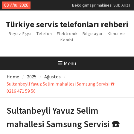
Kodu
Skip
09 Ağu, 2026
Demirdöküm buzdolabı E1 Arıza
to
Kodu
content
Demirdöküm çamaşır makinesi E5
Türkiye servis telefonları rehberi
Arızası Çözümü
E02 Arıza Kodu Regal kombi
Beyaz Eşya – Telefon – Elektronik – Bilgisayar – Klima ve
Sorunu
Kombi
Viessmann kombi F3 Hatası
Çözüm Yöntemleri
Menu
Home
2025
Ağustos
Sultanbeyli Yavuz Selim mahallesi Samsung Servisi ☎️
0216 471 59 56
Sultanbeyli Yavuz Selim
mahallesi Samsung Servisi ☎️