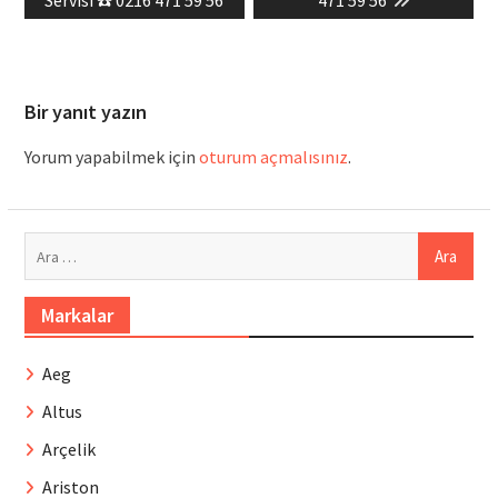
Servisi ☎️ 0216 471 59 56
471 59 56
Bir yanıt yazın
Yorum yapabilmek için
oturum açmalısınız
.
Arama:
Markalar
Aeg
Altus
Arçelik
Ariston