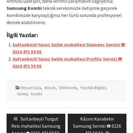
ömrünü uzatıyor, daha verimli çalışmasını sağlıyoruz.
Samsung Kombi
teknik servisimizle iletişime geçerek
kombinizde karşılaştığınız her türlü sorunda profesyonel
destek alabilirsiniz.
İlgili Yazılar:
Sultanbeyli Yavuz Selim mahallesi Siemens Servisi ☎️
0216 471 59 56
Sultanbeyli Yavuz Selim mahallesi Profilo Servisi ☎️
0216 471 59 56
Beyaz Eşya
,
Bosch
,
Elektronik
,
Faydalı Bilgiler
,
Genel
,
Kombi
Yazı
Previous
Next
Sultanbeyli Turgut
Kâzım Karabekir
gezinmesi
post:
post:
Reis mahallesi Samsung
Samsung Servisi ☎️ 0216