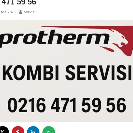
 471 59 56
stos 2025
servis