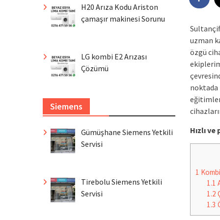
H20 Arıza Kodu Ariston
çamaşır makinesi Sorunu
Sultançi
uzman ka
özgü cih
LG kombi E2 Arızası
ekiplerim
Çözümü
çevresind
noktada 
eğitimle
Siemens
cihazları
Hızlı v
Gümüşhane Siemens Yetkili
Servisi
1
Komb
Tirebolu Siemens Yetkili
1.1
A
Servisi
1.2
Ç
1.3
Ö