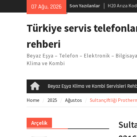
Skip
Son Yazılanlar
H20 Arıza Kod
07 Ağu, 2026
to
makinesi Sor
content
LG kombi E2 
Türkiye servis telefonla
Arçelik buzdo
Yöntemleri
rehberi
Vaillant çama
Kodu
Beyaz Eşya – Telefon – Elektronik – Bilgisaya
Ferroli klima
Klima ve Kombi
Beyaz Eşya Klima ve Kombi Servisleri Rehb
Home
Home
2025
Ağustos
Sultançiftliği Prother
Sult
Arçelik