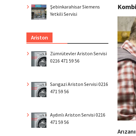
Komb
Şebinkarahisar Siemens
Yetkili Servisi
Ariston
Zümrütevler Ariston Servisi
0216 471 59 56
Sarıgazi Ariston Servisi 0216
471 59 56
Aydınlı Ariston Servisi 0216
471 59 56
Arızan