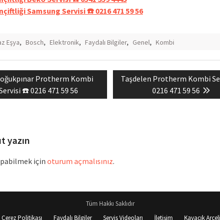
nçiftliği Samsung Servisi ☎️ 0216 471 59 56
z Eşya
,
Bosch
,
Elektronik
,
Faydalı Bilgiler
,
Genel
,
Kombi
revious
Next
oğukpınar Protherm Kombi
Taşdelen Protherm Kombi Ser
mesi
ost:
post:
Servisi ☎️ 0216 471 59 56
0216 471 59 56
ıt yazın
pabilmek için
oturum açmalısınız
.
Tüm Hakkı Saklıdır
Çerez Politikası
Faydalı Bilgiler
Servis Videoları
İletişim
Kavacık Arçeli