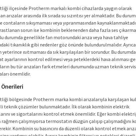
ftliği ilçesinde Protherm markalı kombi cihazlarda yaygın olarak
lan arızalar arasında ilk sırada su sızıntısı yer almaktadır. Bu durum
le contaların sıkışmaması veya yıpranmasından kaynaklanmaktadır
k rastlanan sorun ise kombinin beklenenden daha fazla ses çıkarma
. Bu durumda genellikle fan motorundaki arıza veya hava tahliye
daki tıkanıklık gibi nedenler göz önünde bulundurulmalıdır. Ayrıca
 yeterince ısıtmaması da sık karşılaşılan bir sorundur. Bu durumda
t ayarlarının kontrol edilmesi veya peteklerdeki hava alınması ger
ıların bu tür arızaları fark etmeleri durumunda uzman teknik servi
ları önemlidir.
Önerileri
ftliği bölgesinde Protherm marka kombi arızalarıyla karşılaşan kul
tli teknik çözümler bulunmaktadır. İlk olarak kombinin elektrik
arını ve sigortalarını kontrol etmek önemlidir. Eğer kombi elektri
 rağmen çalışmıyorsa termostatın düzgün çalışıp çalışmadığını k
rekir. Kombinin su basıncını da düzenli olarak kontrol etmek arız
ne yardımcı olabilir. Ayrıca kombinin filtresi ve petekleri düzenli