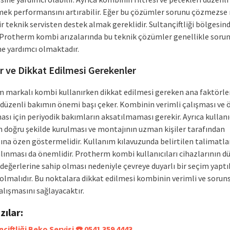
ek performansını artırabilir. Eğer bu çözümler sorunu çözmezse
 teknik servisten destek almak gereklidir. Sultançiftliği bölgesin
Protherm kombi arızalarında bu teknik çözümler genellikle soru
 yardımcı olmaktadır.
r ve Dikkat Edilmesi Gerekenler
 markalı kombi kullanırken dikkat edilmesi gereken ana faktörle
 düzenli bakımın önemi başı çeker. Kombinin verimli çalışması ve
sı için periyodik bakımların aksatılmaması gerekir. Ayrıca kullanı
 doğru şekilde kurulması ve montajının uzman kişiler tarafından
ına özen göstermelidir. Kullanım kılavuzunda belirtilen talimatla
alınması da önemlidir. Protherm kombi kullanıcıları cihazlarının d
değerlerine sahip olması nedeniyle çevreye duyarlı bir seçim yaptı
olmalıdır. Bu noktalara dikkat edilmesi kombinin verimli ve soruns
alışmasını sağlayacaktır.
azılar:
çiftliği Beko Servisi ☎️ 0541 359 4443