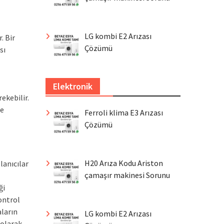
LG kombi E2 Arızası
. Bir
Çözümü
sı
Elektronik
ekebilir.
se
Ferroli klima E3 Arızası
Çözümü
H20 Arıza Kodu Ariston
lanıcılar
çamaşır makinesi Sorunu
ği
ontrol
aların
LG kombi E2 Arızası
 olarak