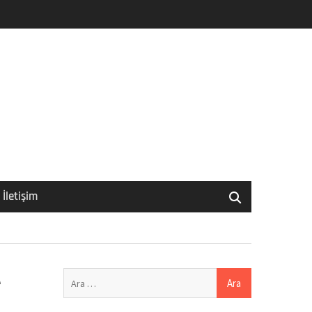
İletişim
Arama:
️