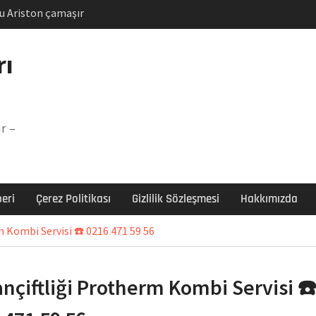
u Ariston çamaşır
unu
Arızası Çözümü
rı
labı F5 Hatası Çözüm
şır makinesi E03 Arıza
r –
 E3 Arızası Çözümü
eri
Çerez Politikası
Gizlilik Sözleşmesi
Hakkımızda
m Kombi Servisi ☎️ 0216 471 59 56
ançiftliği Protherm Kombi Servisi ☎