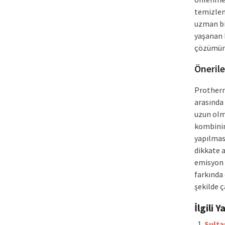
temizlem
uzman bir
yaşanan 
çözümüne
Önerile
Protherm
arasında
uzun olma
kombinin
yapılmas
dikkate 
emisyon 
farkında 
şekilde ç
İlgili Y
Sultan