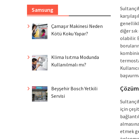
Sultançi
Samsung
karşılaşı
genellik
Çamaşır Makinesi Neden
diğer sı
Kötü Koku Yapar?
olabilir
boruların
kombinin
Klima Isıtma Modunda
termosta
Kullanılmalı mı?
Kullanıc
başvurma
Çözüm 
Beyşehir Bosch Yetkili
Servisi
Sultançi
için çeşi
bağlantıl
almasına
etmek ge
önlenmesi