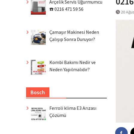
0216
Arçelik Servis Uğurmumcu
☎️ 0216 471 59 56
20 Ağu
Çamaşır Makinesi Neden
Çalışıp Sonra Duruyor?
Kombi Bakımı Nedir ve
Neden Yapılmalıdır?
Bosch
Ferroli klima E3 Arızası
Çözümü