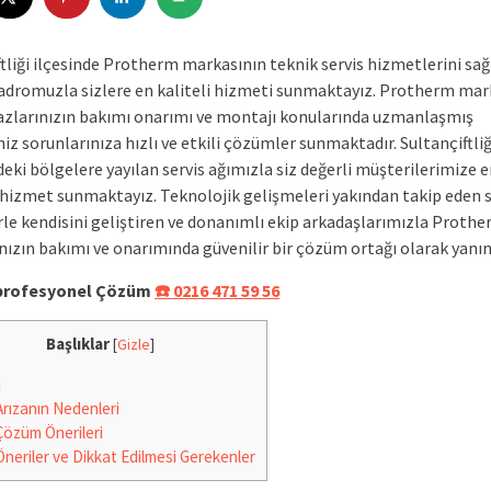
ftliği ilçesinde Protherm markasının teknik servis hizmetlerini sa
dromuzla sizlere en kaliteli hizmeti sunmaktayız. Protherm mar
azlarınızın bakımı onarımı ve montajı konularında uzmanlaşmış
iz sorunlarınıza hızlı ve etkili çözümler sunmaktadır. Sultançiftliğ
eki bölgelere yayılan servis ağımızla siz değerli müşterilerimize e
hizmet sunmaktayız. Teknolojik gelişmeleri yakından takip eden s
rle kendisini geliştiren ve donanımlı ekip arkadaşlarımızla Proth
nızın bakımı ve onarımında güvenilir bir çözüm ortağı olarak yanın
e profesyonel Çözüm
☎️ 0216 471 59 56
Başlıklar
[
Gizle
]
i
rızanın Nedenleri
özüm Önerileri
neriler ve Dikkat Edilmesi Gerekenler