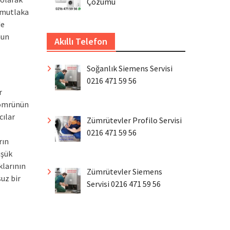
Çözümü
 mutlaka
de
nun
Akıllı Telefon
Soğanlık Siemens Servisi
0216 471 59 56
r
 ömrünün
cılar
Zümrütevler Profilo Servisi
0216 471 59 56
rın
üşük
klarının
Zümrütevler Siemens
uz bir
Servisi 0216 471 59 56