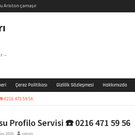
u Ariston çamaşır
unu
Arızası Çözümü
rı
labı F5 Hatası Çözüm
şır makinesi E03 Arıza
r –
 E3 Arızası Çözümü
eri
Çerez Politikası
Gizlilik Sözleşmesi
Hakkımızda
 ☎️ 0216 471 59 56
su Profilo Servisi ☎️ 0216 471 59 56
tos 2025
servis