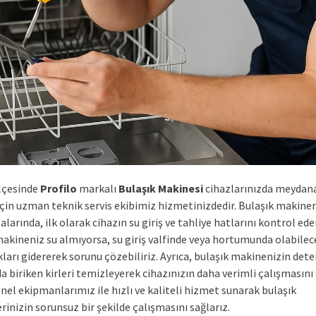
lçesinde
Profilo
markalı
Bulaşık Makinesi
cihazlarınızda meydan
 için uzman teknik servis ekibimiz hizmetinizdedir. Bulaşık makine
zalarında, ilk olarak cihazın su giriş ve tahliye hatlarını kontrol ede
makineniz su almıyorsa, su giriş valfinde veya hortumunda olabilec
kları gidererek sorunu çözebiliriz. Ayrıca, bulaşık makinenizin dete
 biriken kirleri temizleyerek cihazınızın daha verimli çalışmasını 
el ekipmanlarımız ile hızlı ve kaliteli hizmet sunarak bulaşık
inizin sorunsuz bir şekilde çalışmasını sağlarız.