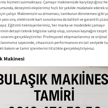
ervis hizmeti sunmaktayız. Çamaşır makinenizde karşılaştığınız her
rumunda, deneyimli ekiplerimiz hızlı bir şekilde müdahale ederek 
çin çalışır. Makinenizin su almaması, tamburun dönmemesi gibi y
n yanı sıra, elektronik kart sorunlarına da kaliteli ve garantili çöz
yız. Eğitimli teknisyenlerimiz, her marka ve modeldeki çamaşır
inin detaylı teknik bilgisine sahip olup, sorunun kaynağını tespit
 onarımı gerçekleştirirler. Profesyonel ekipmanlarımız ve orijinal
llanımımız sayesinde, cihazınızın performansını en üst seviyede 
kli bakım ve tamir işlemlerini titizlikle gerçekleştiriyoruz.
ık Makinesi