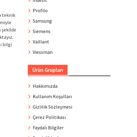
İndesit
Profilo
n teknik
Samsung
imiyle
ı şekilde
Siemens
tayız.
Vaillant
 bilgi
Viessman
Ürün Grupları
Hakkımızda
Kullanım Koşulları
Gizlilik Sözleşmesi
Çerez Politikası
Faydalı Bilgiler