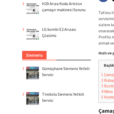
H20 Arıza Kodu Ariston
çamaşır makinesi Sorunu
Tatlısu 
servisim
sizlere k
LG kombi E2 Arızası
onararak
Çözümü
Profilo m
almak ve 
Hızlı v
Siemens
Başlık
Gümüşhane Siemens Yetkili
Servisi
1
Çamaşı
2
Bulaşı
3
Buzdo
4
Klima
Tirebolu Siemens Yetkili
5
Komb
Servisi
Çamaş