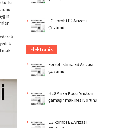
 türlü
sorunu
aygın
LG kombi E2 Arızası
ümler
Çözümü
 ederek
 yedek
Elektronik
tutmak
Ferroli klima E3 Arızası
Çözümü
H20 Arıza Kodu Ariston
çamaşır makinesi Sorunu
LG kombi E2 Arızası