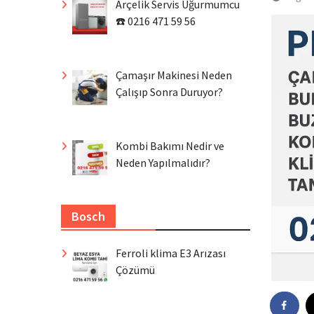
Arçelik Servis Uğurmumcu
☎️ 0216 471 59 56
Çamaşır Makinesi Neden
Çalışıp Sonra Duruyor?
Kombi Bakımı Nedir ve
Neden Yapılmalıdır?
Bosch
Ferroli klima E3 Arızası
Çözümü