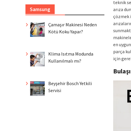
teknik s
Samsung
arıza du
çözmek i
arızaları
Çamaşır Makinesi Neden
sunmakta
Kötü Koku Yapar?
makineler
en uygun
parça ku
Klima Isıtma Modunda
için gere
Kullanılmalı mı?
Bulaş
Beyşehir Bosch Yetkili
Servisi