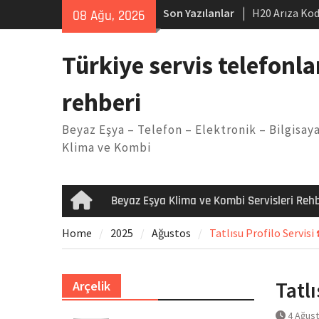
Skip
Son Yazılanlar
H20 Arıza Kod
08 Ağu, 2026
to
makinesi Sor
content
LG kombi E2 
Türkiye servis telefonla
Arçelik buzdo
Yöntemleri
rehberi
Vaillant çama
Kodu
Beyaz Eşya – Telefon – Elektronik – Bilgisaya
Ferroli klima
Klima ve Kombi
Beyaz Eşya Klima ve Kombi Servisleri Rehb
Home
Home
2025
Ağustos
Tatlısu Profilo Servisi
Tatlı
Arçelik
4 Ağus