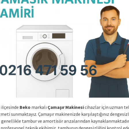
i
ilçesinde
Beko
markalı
Çamaşır Makinesi
cihazlar için uzman te
izmeti sunmaktayız. Çamaşır makinenizde karşılaştığınız dengesizl
ı genellikle tambur ve amortisör arızalarından kaynaklanmaktadır
profesyonel teknik ekibimiz, tamburun dengesizliğini kontrol ed