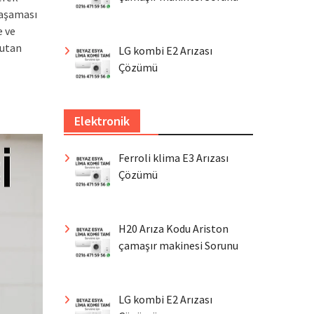
yaşaması
e ve
tutan
LG kombi E2 Arızası
Çözümü
Elektronik
Ferroli klima E3 Arızası
Çözümü
H20 Arıza Kodu Ariston
çamaşır makinesi Sorunu
LG kombi E2 Arızası