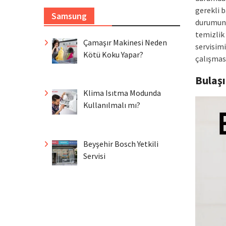
gerekli 
Samsung
durumund
temizlik
Çamaşır Makinesi Neden
servisim
Kötü Koku Yapar?
çalışmas
Bulaş
Klima Isıtma Modunda
Kullanılmalı mı?
Beyşehir Bosch Yetkili
Servisi