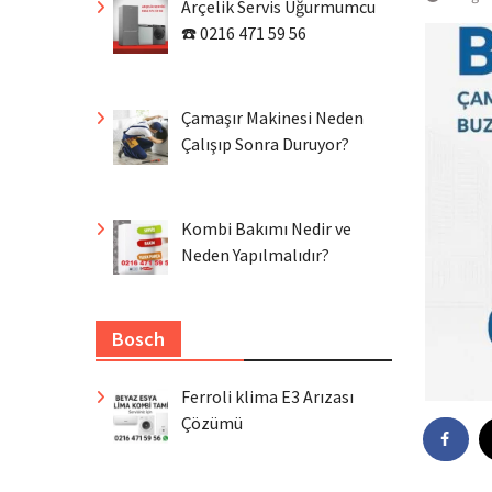
Arçelik Servis Uğurmumcu
☎️ 0216 471 59 56
Çamaşır Makinesi Neden
Çalışıp Sonra Duruyor?
Kombi Bakımı Nedir ve
Neden Yapılmalıdır?
Bosch
Ferroli klima E3 Arızası
Çözümü