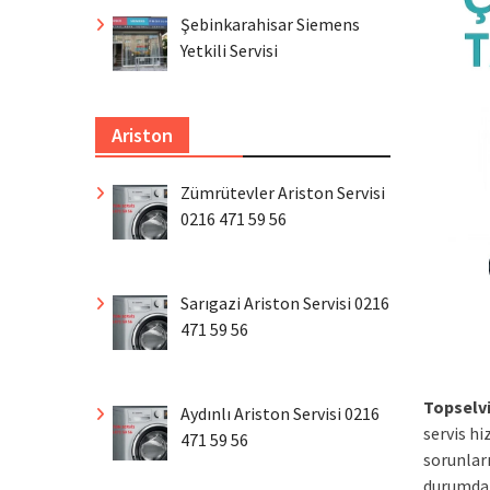
Şebinkarahisar Siemens
Yetkili Servisi
Ariston
Zümrütevler Ariston Servisi
0216 471 59 56
Sarıgazi Ariston Servisi 0216
471 59 56
Topselv
Aydınlı Ariston Servisi 0216
servis h
471 59 56
sorunlar
durumda 