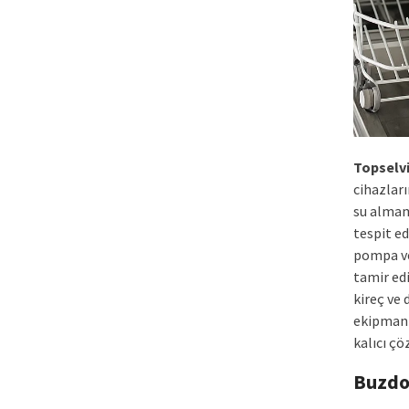
Topselv
cihazlar
su almam
tespit ed
pompa ve
tamir ed
kireç ve 
ekipman 
kalıcı ç
Buzdo