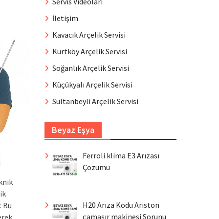
Servis Videoları
İletişim
Kavacık Arçelik Servisi
Kurtköy Arçelik Servisi
Soğanlık Arçelik Servisi
Küçükyalı Arçelik Servisi
Sultanbeyli Arçelik Servisi
Beyaz Eşya
Ferroli klima E3 Arızası
Çözümü
knik
ik
H20 Arıza Kodu Ariston
. Bu
çamaşır makinesi Sorunu
erek