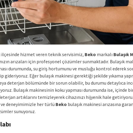
i
ilçesinde hizmet veren teknik servisimiz,
Beko
markalı
Bulaşık 
ınızın arızaları için profesyonel çözümler sunmaktadır. Bulaşık ma
ası durumunda, su giriş hortumunu ve musluğu kontrol ederek so
ip gideriyoruz. Eğer bulaşık makinesi gerektiği şekilde yıkama yap
ya deterjan bölümünde bir sorun olabilir, bu durumu detaylıca in
iyoruz. Bulaşık makinesinin koku yapması durumunda ise, içinde bi
deterjan artıklarını temizleyerek cihazınızı hijyenik hale getiriyoru
ve deneyimimizle her türlü
Beko
bulaşık makinesi arızasına garant
özümler sunuyoruz.
labı