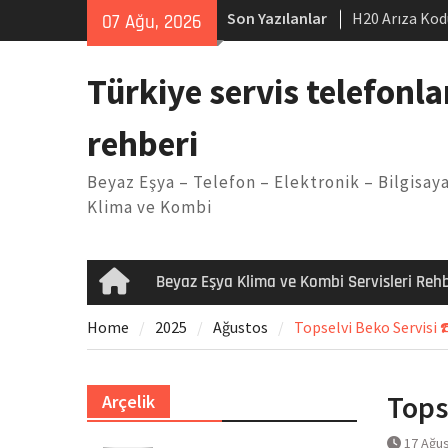
Skip
Son Yazılanlar
H20 Arıza Kod
07 Ağu, 2026
to
makinesi Sor
content
LG kombi E2 
Türkiye servis telefonla
Arçelik buzdo
Yöntemleri
rehberi
Vaillant çama
Kodu
Beyaz Eşya – Telefon – Elektronik – Bilgisaya
Ferroli klima
Klima ve Kombi
Beyaz Eşya Klima ve Kombi Servisleri Rehb
Home
Home
2025
Ağustos
Topselvi Beko Servisi 
Tops
Arçelik
17 Ağu