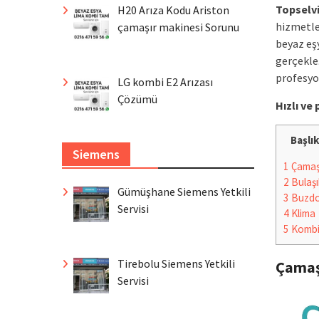
Topselv
H20 Arıza Kodu Ariston
hizmetle
çamaşır makinesi Sorunu
beyaz eşy
gerçekleş
profesyo
LG kombi E2 Arızası
Çözümü
Hızlı v
Başlık
Siemens
1
Çamaşı
2
Bulaşı
Gümüşhane Siemens Yetkili
3
Buzdo
Servisi
4
Klima
5
Komb
Tirebolu Siemens Yetkili
Çamaş
Servisi