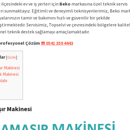
i
ilçesindeki ev ve iş yerleri için
Beko
markasına özel teknik servis
ri sunmaktayız. Eğitimli ve deneyimli teknisyenlerimiz, Beko mar
alarınızın tamir ve bakımını hızlı ve güvenilir bir şekilde
tirmektedir. Servisimiz, Topselvi ve çevresindeki bölgelere kalitel
nel teknik destek sağlamayı amaçlamaktadır.
e profesyonel Çözüm
☎️ 0541 359 4443
lar
[
Gizle
]
r Makinesi
k Makinesi
labı
i
ır Makinesi