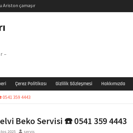
u Ariston çamaşır
unu
Arızası Çözümü
rı
labı F5 Hatası Çözüm
şır makinesi E03 Arıza
r –
 E3 Arızası Çözümü
eri
Çerez Politikası
Gizlilik Sözleşmesi
Hakkımızda
☎️ 0541 359 4443
elvi Beko Servisi ☎️ 0541 359 4443
stos 2025
servis