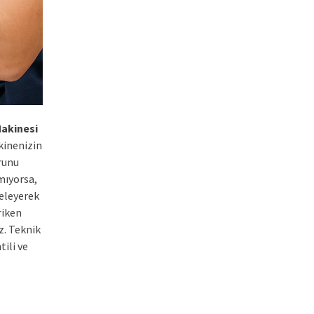
Makinesi
kinenizin
runu
mıyorsa,
celeyerek
riken
z. Teknik
ili ve