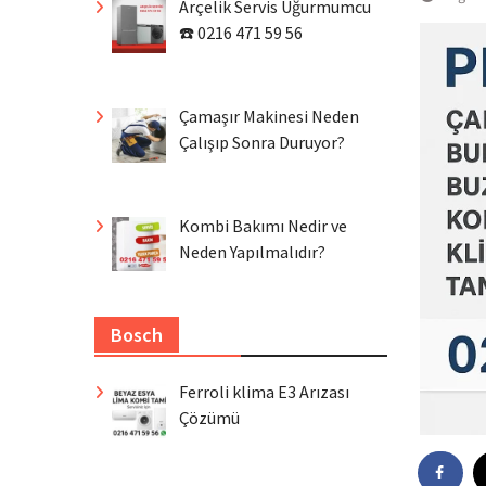
Arçelik Servis Uğurmumcu
☎️ 0216 471 59 56
Çamaşır Makinesi Neden
Çalışıp Sonra Duruyor?
Kombi Bakımı Nedir ve
Neden Yapılmalıdır?
Bosch
Ferroli klima E3 Arızası
Çözümü