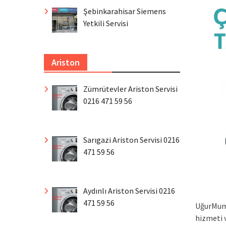
Şebinkarahisar Siemens
Yetkili Servisi
Ariston
Zümrütevler Ariston Servisi
0216 471 59 56
Sarıgazi Ariston Servisi 0216
471 59 56
Aydınlı Ariston Servisi 0216
471 59 56
UğurMumc
hizmeti 