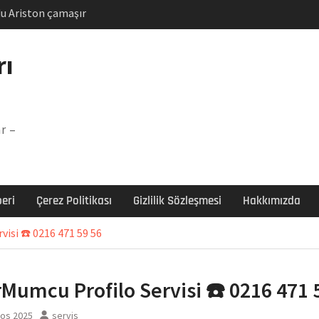
u Ariston çamaşır
unu
Arızası Çözümü
rı
labı F5 Hatası Çözüm
şır makinesi E03 Arıza
r –
 E3 Arızası Çözümü
eri
Çerez Politikası
Gizlilik Sözleşmesi
Hakkımızda
isi ☎️ 0216 471 59 56
Mumcu Profilo Servisi ☎️ 0216 471 
tos 2025
servis