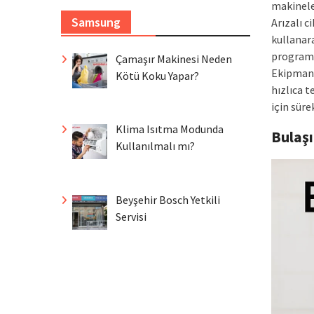
makineler
Samsung
Arızalı 
kullanara
program 
Çamaşır Makinesi Neden
Ekipmanl
Kötü Koku Yapar?
hızlıca t
için sür
Klima Isıtma Modunda
Bulaş
Kullanılmalı mı?
Beyşehir Bosch Yetkili
Servisi