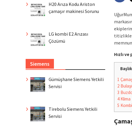
H20 Arıza Kodu Ariston
çamaşır makinesi Sorunu
UğurMumc
markasın
ekipleri
LG kombi E2 Arızası
titizlikl
Çözümü
memnuniy
Hızlı v
Siemens
Başlık
Gümüşhane Siemens Yetkili
1
Çamaşı
2
Bulaşı
Servisi
3
Buzdo
4
Klima
5
Komb
Tirebolu Siemens Yetkili
Servisi
Çamaş