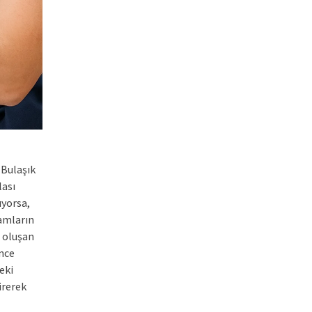
 Bulaşık
lası
ıyorsa,
amların
 oluşan
ince
eki
irerek