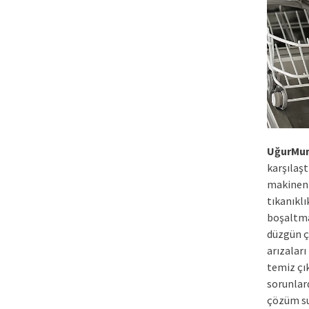
UğurMu
karşılaşt
makineni
tıkanıkl
boşaltma
düzgün ç
arızaları
temiz çı
sorunlard
çözüm s