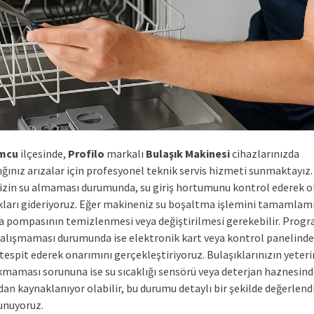
mcu
ilçesinde,
Profilo
markalı
Bulaşık Makinesi
cihazlarınızda
ığınız arızalar için profesyonel teknik servis hizmeti sunmaktayız.
zin su almaması durumunda, su giriş hortumunu kontrol ederek o
ıkları gideriyoruz. Eğer makineniz su boşaltma işlemini tamamlam
 pompasının temizlenmesi veya değiştirilmesi gerekebilir. Progr
alışmaması durumunda ise elektronik kart veya kontrol panelinde
 tespit ederek onarımını gerçekleştiriyoruz. Bulaşıklarınızın yeter
kmaması sorununa ise su sıcaklığı sensörü veya deterjan haznesind
an kaynaklanıyor olabilir, bu durumu detaylı bir şekilde değerlend
unuyoruz.