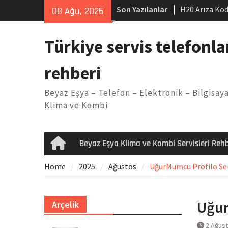
Skip
Son Yazılanlar
H20 Arıza Kod
08 Ağu, 2026
to
makinesi Sor
content
LG kombi E2 
Türkiye servis telefonla
Arçelik buzdo
Yöntemleri
rehberi
Vaillant çama
Kodu
Beyaz Eşya – Telefon – Elektronik – Bilgisaya
Ferroli klima
Klima ve Kombi
Beyaz Eşya Klima ve Kombi Servisleri Rehb
Home
Home
2025
Ağustos
UğurMumcu Profilo Serv
Uğur
Arçelik
2 Ağus