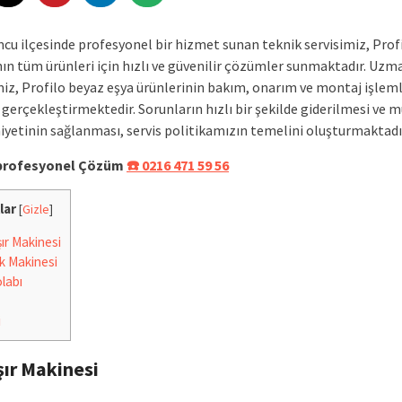
u ilçesinde profesyonel bir hizmet sunan teknik servisimiz, Prof
ın tüm ürünleri için hızlı ve güvenilir çözümler sunmaktadır. Uzm
miz, Profilo beyaz eşya ürünlerinin bakım, onarım ve montaj işleml
e gerçekleştirmektedir. Sorunların hızlı bir şekilde giderilmesi ve m
etinin sağlanması, servis politikamızın temelini oluşturmaktadı
e profesyonel Çözüm
☎️ 0216 471 59 56
lar
[
Gizle
]
r Makinesi
k Makinesi
labı
i
ır Makinesi