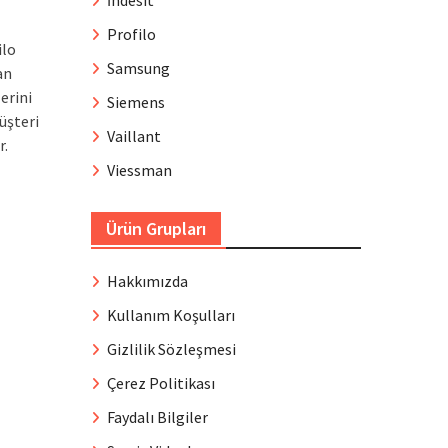
İndesit
Profilo
ilo
Samsung
an
erini
Siemens
üşteri
Vaillant
r.
Viessman
Ürün Grupları
Hakkımızda
Kullanım Koşulları
Gizlilik Sözleşmesi
Çerez Politikası
Faydalı Bilgiler