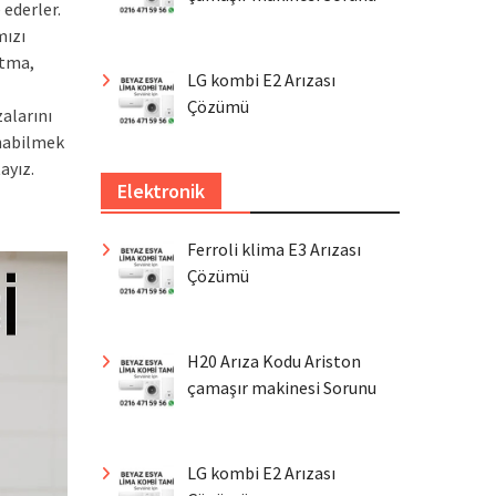
 ederler.
mızı
ıtma,
LG kombi E2 Arızası
Çözümü
alarını
unabilmek
ayız.
Elektronik
Ferroli klima E3 Arızası
Çözümü
H20 Arıza Kodu Ariston
çamaşır makinesi Sorunu
LG kombi E2 Arızası