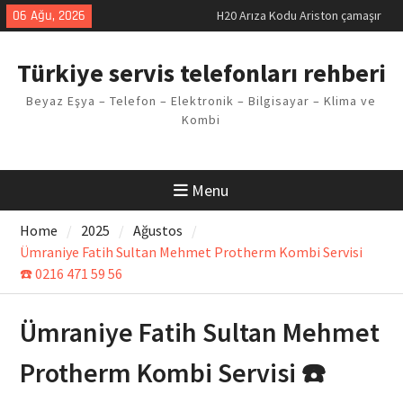
Skip
06 Ağu, 2026
H20 Arıza Kodu Ariston çamaşır
to
makinesi Sorunu
content
LG kombi E2 Arızası Çözümü
Türkiye servis telefonları rehberi
Arçelik buzdolabı F5 Hatası
Çözüm Yöntemleri
Beyaz Eşya – Telefon – Elektronik – Bilgisayar – Klima ve
Vaillant çamaşır makinesi E03
Kombi
Arıza Kodu
Ferroli klima E3 Arızası Çözümü
Menu
Home
2025
Ağustos
Ümraniye Fatih Sultan Mehmet Protherm Kombi Servisi
☎️ 0216 471 59 56
Ümraniye Fatih Sultan Mehmet
Protherm Kombi Servisi ☎️