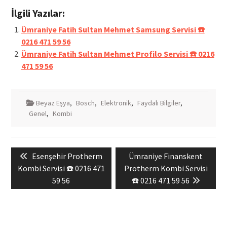
İlgili Yazılar:
Ümraniye Fatih Sultan Mehmet Samsung Servisi ☎️
0216 471 59 56
Ümraniye Fatih Sultan Mehmet Profilo Servisi ☎️ 0216
471 59 56
Beyaz Eşya
,
Bosch
,
Elektronik
,
Faydalı Bilgiler
,
Genel
,
Kombi
Yazı
Previous
Next
Esenşehir Protherm
Ümraniye Finanskent
gezinmesi
post:
post:
Kombi Servisi ☎️ 0216 471
Protherm Kombi Servisi
59 56
☎️ 0216 471 59 56