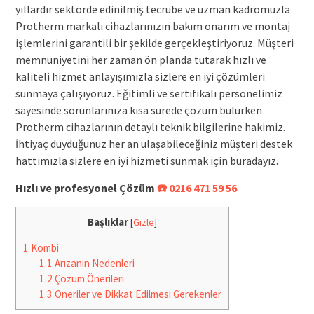
yıllardır sektörde edinilmiş tecrübe ve uzman kadromuzla
Protherm markalı cihazlarınızın bakım onarım ve montaj
işlemlerini garantili bir şekilde gerçekleştiriyoruz. Müşteri
memnuniyetini her zaman ön planda tutarak hızlı ve
kaliteli hizmet anlayışımızla sizlere en iyi çözümleri
sunmaya çalışıyoruz. Eğitimli ve sertifikalı personelimiz
sayesinde sorunlarınıza kısa sürede çözüm bulurken
Protherm cihazlarının detaylı teknik bilgilerine hakimiz.
İhtiyaç duyduğunuz her an ulaşabileceğiniz müşteri destek
hattımızla sizlere en iyi hizmeti sunmak için buradayız.
Hızlı ve profesyonel Çözüm
☎️ 0216 471 59 56
Başlıklar
[
Gizle
]
1
Kombi
1.1
Arızanın Nedenleri
1.2
Çözüm Önerileri
1.3
Öneriler ve Dikkat Edilmesi Gerekenler