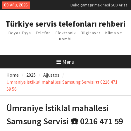
Kodu
Skip
09 Ağu, 2026
Demirdöküm buzdolabı E1 Arıza
to
Kodu
content
Demirdöküm çamaşır makinesi E5
Türkiye servis telefonları rehberi
Arızası Çözümü
E02 Arıza Kodu Regal kombi
Beyaz Eşya – Telefon – Elektronik – Bilgisayar – Klima ve
Sorunu
Kombi
Viessmann kombi F3 Hatası
Çözüm Yöntemleri
Menu
Home
2025
Ağustos
Ümraniye İstiklal mahallesi Samsung Servisi ☎️ 0216 471
59 56
Ümraniye İstiklal mahallesi
Samsung Servisi ☎️ 0216 471 59