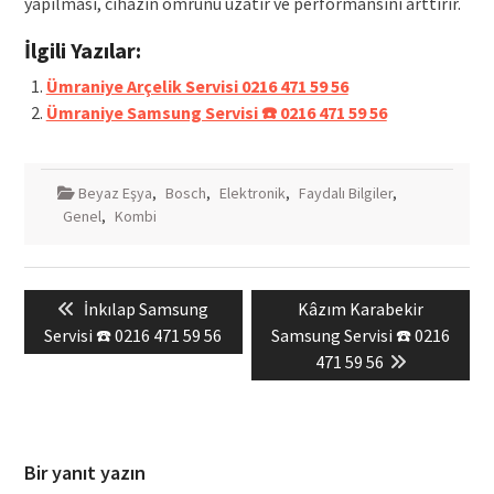
yapılması, cihazın ömrünü uzatır ve performansını arttırır.
İlgili Yazılar:
Ümraniye Arçelik Servisi 0216 471 59 56
Ümraniye Samsung Servisi ☎️ 0216 471 59 56
Beyaz Eşya
,
Bosch
,
Elektronik
,
Faydalı Bilgiler
,
Genel
,
Kombi
Yazı
Previous
Next
İnkılap Samsung
Kâzım Karabekir
gezinmesi
post:
post:
Servisi ☎️ 0216 471 59 56
Samsung Servisi ☎️ 0216
471 59 56
Bir yanıt yazın