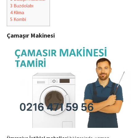
3
Buzdolabı
4
Klima
5
Kombi
Çamaşır Makinesi