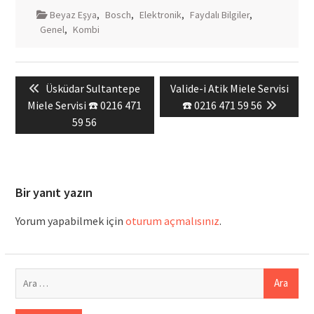
Beyaz Eşya
,
Bosch
,
Elektronik
,
Faydalı Bilgiler
,
Genel
,
Kombi
Yazı
Previous
Next
Üsküdar Sultantepe
Valide-i Atik Miele Servisi
gezinmesi
post:
post:
Miele Servisi ☎️ 0216 471
☎️ 0216 471 59 56
59 56
Bir yanıt yazın
Yorum yapabilmek için
oturum açmalısınız
.
Arama: