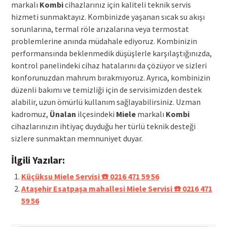
markalı
Kombi
cihazlarınız için kaliteli teknik servis
hizmeti sunmaktayız. Kombinizde yaşanan sıcak su akışı
sorunlarına, termal röle arızalarına veya termostat
problemlerine anında müdahale ediyoruz. Kombinizin
performansında beklenmedik düşüşlerle karşılaştığınızda,
kontrol panelindeki cihaz hatalarını da çözüyor ve sizleri
konforunuzdan mahrum bırakmıyoruz. Ayrıca, kombinizin
düzenli bakımı ve temizliği için de servisimizden destek
alabilir, uzun ömürlü kullanım sağlayabilirsiniz. Uzman
kadromuz,
Ünalan
ilçesindeki
Miele
markalı
Kombi
cihazlarınızın ihtiyaç duyduğu her türlü teknik desteği
sizlere sunmaktan memnuniyet duyar.
İlgili Yazılar:
Küçüksu Miele Servisi ☎️ 0216 471 59 56
Ataşehir Esatpaşa mahallesi Miele Servisi ☎️ 0216 471
59 56