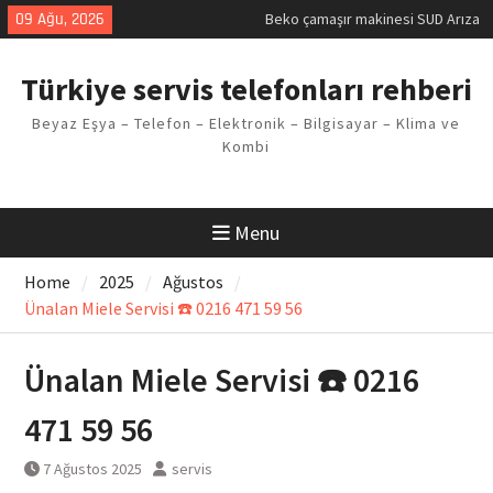
Kodu
Skip
09 Ağu, 2026
Demirdöküm buzdolabı E1 Arıza
to
Kodu
content
Demirdöküm çamaşır makinesi E5
Türkiye servis telefonları rehberi
Arızası Çözümü
E02 Arıza Kodu Regal kombi
Beyaz Eşya – Telefon – Elektronik – Bilgisayar – Klima ve
Sorunu
Kombi
Viessmann kombi F3 Hatası
Çözüm Yöntemleri
Menu
Home
2025
Ağustos
Ünalan Miele Servisi ☎️ 0216 471 59 56
Ünalan Miele Servisi ☎️ 0216
471 59 56
7 Ağustos 2025
servis