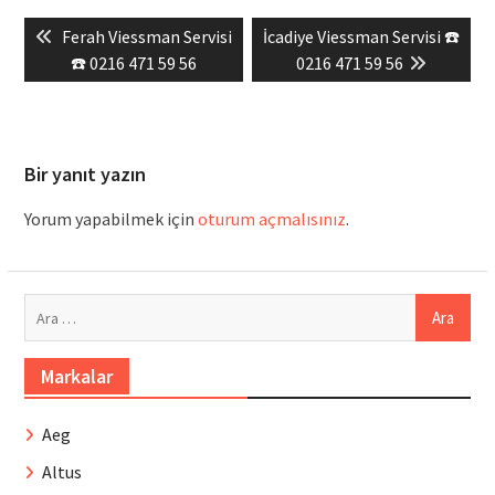
Yazı
Previous
Next
Ferah Viessman Servisi
İcadiye Viessman Servisi ☎️
gezinmesi
post:
post:
☎️ 0216 471 59 56
0216 471 59 56
Bir yanıt yazın
Yorum yapabilmek için
oturum açmalısınız
.
Arama:
Markalar
Aeg
Altus