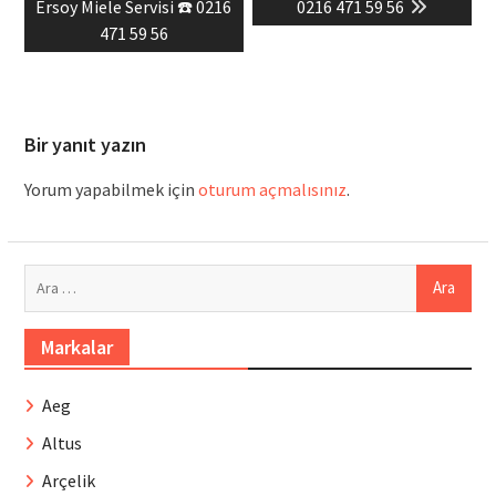
post:
post:
Ersoy Miele Servisi ☎️ 0216
0216 471 59 56
471 59 56
Bir yanıt yazın
Yorum yapabilmek için
oturum açmalısınız
.
Arama:
Markalar
Aeg
Altus
Arçelik