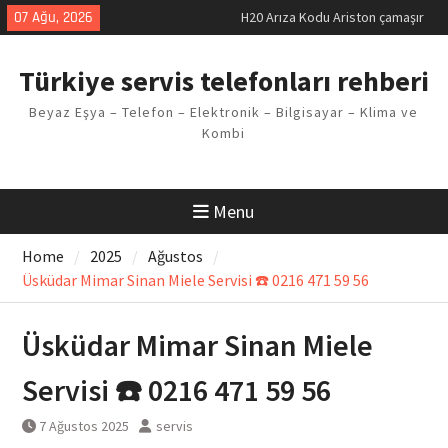
Skip
07 Ağu, 2026
LG kombi E2 Arızası Çözümü
to
Arçelik buzdolabı F5 Hatası
content
Çözüm Yöntemleri
Türkiye servis telefonları rehberi
Vaillant çamaşır makinesi E03
Arıza Kodu
Beyaz Eşya – Telefon – Elektronik – Bilgisayar – Klima ve
Ferroli klima E3 Arızası Çözümü
Kombi
Menu
Home
2025
Ağustos
Üsküdar Mimar Sinan Miele Servisi ☎️ 0216 471 59 56
Üsküdar Mimar Sinan Miele
Servisi ☎️ 0216 471 59 56
7 Ağustos 2025
servis