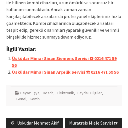
ile bilinen kombi cihazları, uzun ömürlü ve sorunsuz bir
kullanım sunmaktadır. Ancak zaman zaman
karşılaşılabilecek arızaları da profesyonel ekiplerimiz hızla
çözmektedir. Kombi cihazlarında oluşabilecek arızaları
tespit edip, gerekli onarımları yaparak güvenilir ve verimli
bir şekilde hizmet sunmaya devam ediyoruz.
İlgili Yazılar:
Üsküdar Mimar Sinan Siemens Servisi ☎️ 0216 471 59
56
Üsküdar Mimar Sinan Arçelik Servisi ☎️ 0216 471 59 56
Beyaz Eşya
,
Bosch
,
Elektronik
,
Faydalı Bilgiler
,
Genel
,
Kombi
Yazı
Previous
Next
Üsküdar Mehmet Akif
Muratreis Miele Servisi ☎️
gezinmesi