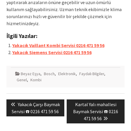
yaptırarak arızaların önüne geçebilir ve uzun ömürlü
kullanım sağlayabilirsiniz. Uzman teknik ekibimizle klima
sorunlarınızı hızlı ve güvenilir bir şekilde çözmek için
hizmetinizdeyiz.
İlgili Yazılar:
Yakacık Vaillant Kombi Servisi 0216 471 59 56
Yakacık Siemens Servisi 0216 471 59 56
Beyaz Eşya
,
Bosch
,
Elektronik
,
Faydalı Bilgiler
,
Genel
,
Kombi
Yazı
Previous
Next
Yakacık Çarşı Baymak
Kartal Yalı mahallesi
gezinmesi
post:
post:
Servisi ☎️ 0216 471 59 56
Baymak Servisi ☎️ 0216
471 59 56