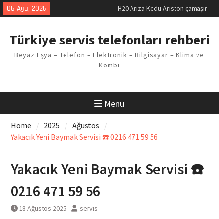
Skip
06 Ağu, 2026
H20 Arıza Kodu Ariston çamaşır
to
makinesi Sorunu
content
LG kombi E2 Arızası Çözümü
Türkiye servis telefonları rehberi
Arçelik buzdolabı F5 Hatası
Çözüm Yöntemleri
Beyaz Eşya – Telefon – Elektronik – Bilgisayar – Klima ve
Vaillant çamaşır makinesi E03
Kombi
Arıza Kodu
Ferroli klima E3 Arızası Çözümü
Menu
Home
2025
Ağustos
Yakacık Yeni Baymak Servisi ☎️ 0216 471 59 56
Yakacık Yeni Baymak Servisi ☎️
0216 471 59 56
18 Ağustos 2025
servis