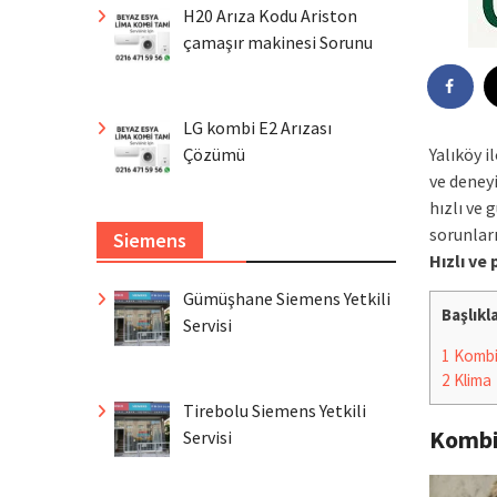
H20 Arıza Kodu Ariston
çamaşır makinesi Sorunu
LG kombi E2 Arızası
Çözümü
Yalıköy 
ve deney
hızlı ve 
sorunlar
Siemens
Hızlı ve
Gümüşhane Siemens Yetkili
Başlıkl
Servisi
1
Komb
2
Klima
Tirebolu Siemens Yetkili
Komb
Servisi