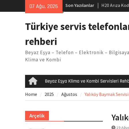
Skip
Son Yazılanlar
H20 Arıza Kod
07 Ağu, 2026
to
makinesi Sor
content
LG kombi E2 
Türkiye servis telefonla
Arçelik buzdo
Yöntemleri
rehberi
Vaillant çama
Kodu
Beyaz Eşya – Telefon – Elektronik – Bilgisaya
Ferroli klima
Klima ve Kombi
Beyaz Eşya Klima ve Kombi Servisleri Rehb
Home
Home
2025
Ağustos
Yalıköy Baymak Servisi
Yalı
Arçelik
19 Ağu