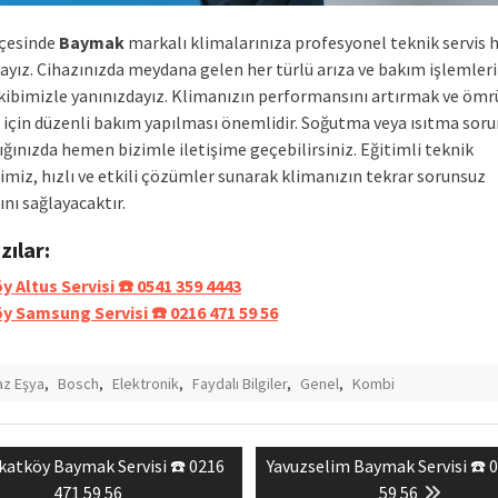
lçesinde
Baymak
markalı klimalarınıza profesyonel teknik servis 
yız. Cihazınızda meydana gelen her türlü arıza ve bakım işlemler
ibimizle yanınızdayız. Klimanızın performansını artırmak ve öm
için düzenli bakım yapılması önemlidir. Soğutma veya ısıtma soru
ığınızda hemen bizimle iletişime geçebilirsiniz. Eğitimli teknik
imiz, hızlı ve etkili çözümler sunarak klimanızın tekrar sorunsuz
nı sağlayacaktır.
azılar:
y Altus Servisi ☎️ 0541 359 4443
öy Samsung Servisi ☎️ 0216 471 59 56
z Eşya
,
Bosch
,
Elektronik
,
Faydalı Bilgiler
,
Genel
,
Kombi
evious
Next
katköy Baymak Servisi ☎️ 0216
Yavuzselim Baymak Servisi ☎️ 
mesi
t:
post:
471 59 56
59 56