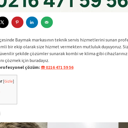
ilçesinde Baymak markasının teknik servis hizmetlerini sunan prof
imli bir ekip olarak size hizmet vermekten mutluluk duyuyoruz. Si
güvenilir şekilde çözümler sunarak kombi ve klima gibi cihazlarınız
ını çözmek için buradayız.
 profesyonel çözüm:
☎️ 0216 471 59 56
ar
[
Gizle
]
i
i