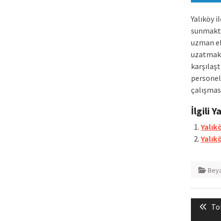
Yalıköy i
sunmakta
uzman ek
uzatmak 
karşılaşt
personel
çalışması
İlgili Y
Yalıkö
Yalık
Beya
Yazı
Pr
To
gezin
pos