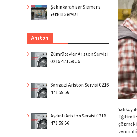
Şebinkarahisar Siemens
Yetkili Servisi
Ariston
Zümrütevler Ariston Servisi
0216 471 59 56
Sarıgazi Ariston Servisi 0216
471 59 56
Yalıköy i
Aydınlı Ariston Servisi 0216
Eğitimli
471 59 56
çözmek i
verimlil