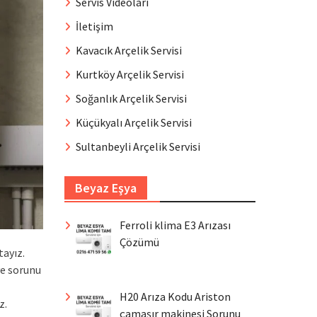
Servis Videoları
İletişim
Kavacık Arçelik Servisi
Kurtköy Arçelik Servisi
Soğanlık Arçelik Servisi
Küçükyalı Arçelik Servisi
Sultanbeyli Arçelik Servisi
Beyaz Eşya
Ferroli klima E3 Arızası
Çözümü
ayız.
ve sorunu
H20 Arıza Kodu Ariston
z.
çamaşır makinesi Sorunu