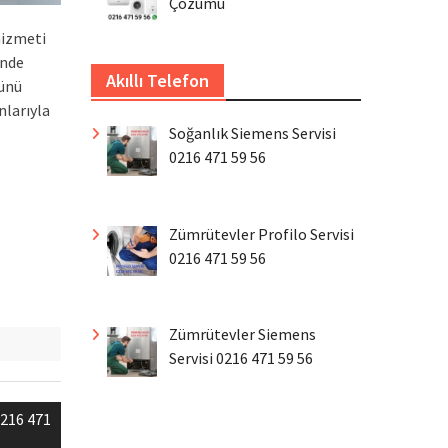
Çözümü
hizmeti
inde
Akıllı Telefon
rünü
nlarıyla
Soğanlık Siemens Servisi
0216 471 59 56
Zümrütevler Profilo Servisi
0216 471 59 56
Zümrütevler Siemens
Servisi 0216 471 59 56
0216 471