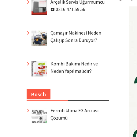
Arçelik Servis Uğurmumcu
☎️ 0216 471 59 56
Çamaşır Makinesi Neden
Çalışıp Sonra Duruyor?
Kombi Bakımı Nedir ve
Neden Yapılmalıdır?
Bosch
Ferroli klima E3 Arızası
Çözümü