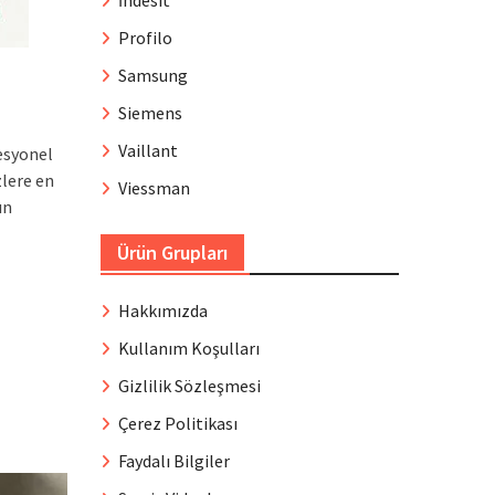
İndesit
Profilo
Samsung
Siemens
Vaillant
esyonel
zlere en
Viessman
ın
Ürün Grupları
Hakkımızda
Kullanım Koşulları
Gizlilik Sözleşmesi
Çerez Politikası
Faydalı Bilgiler