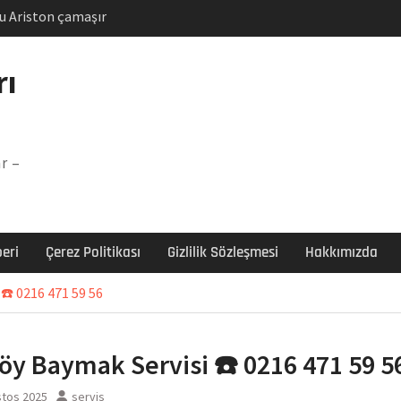
u Ariston çamaşır
unu
Arızası Çözümü
rı
labı F5 Hatası Çözüm
şır makinesi E03 Arıza
r –
 E3 Arızası Çözümü
eri
Çerez Politikası
Gizlilik Sözleşmesi
Hakkımızda
 ☎️ 0216 471 59 56
köy Baymak Servisi ☎️ 0216 471 59 5
stos 2025
servis