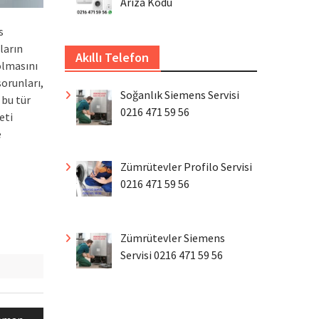
Arıza Kodu
s
ların
Akıllı Telefon
 olmasını
sorunları,
Soğanlık Siemens Servisi
 bu tür
0216 471 59 56
eti
e
Zümrütevler Profilo Servisi
0216 471 59 56
Zümrütevler Siemens
Servisi 0216 471 59 56