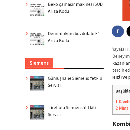
Beko çamaşır makinesi SUD
Arıza Kodu
Demirdöküm buzdolabı E1
Arıza Kodu
Yayalar 
Deneyiml
Siemens
kazanlar
tercih ed
Hızlı ve
Gümüşhane Siemens Yetkili
Servisi
Başlıkl
1
Komb
Tirebolu Siemens Yetkili
2
Klima
Servisi
Komb