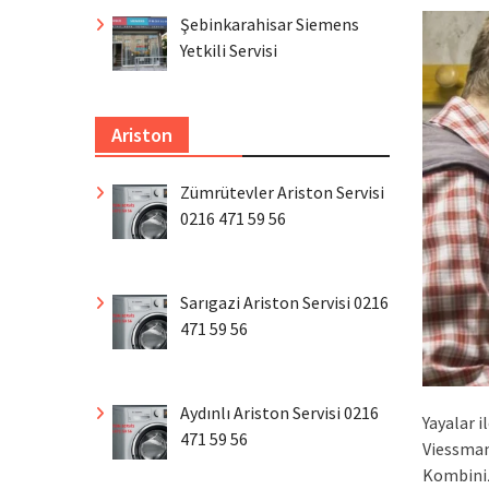
Şebinkarahisar Siemens
Yetkili Servisi
Ariston
Zümrütevler Ariston Servisi
0216 471 59 56
Sarıgazi Ariston Servisi 0216
471 59 56
Aydınlı Ariston Servisi 0216
Yayalar i
471 59 56
Viessmann
Kombiniz