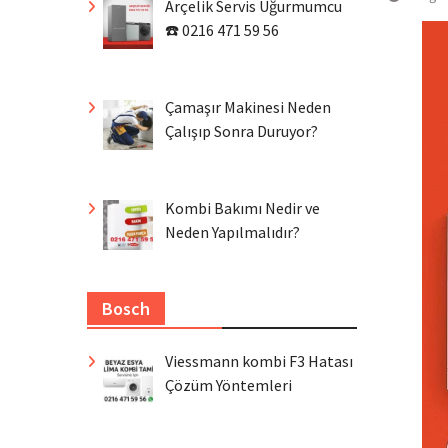
Arçelik Servis Uğurmumcu
☎️ 0216 471 59 56
Çamaşır Makinesi Neden
Çalışıp Sonra Duruyor?
Kombi Bakımı Nedir ve
Neden Yapılmalıdır?
Bosch
Viessmann kombi F3 Hatası
Çözüm Yöntemleri