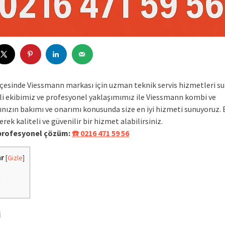
ilçesinde Viessmann markası için uzman teknik servis hizmetleri s
i ekibimiz ve profesyonel yaklaşımımız ile Viessmann kombi ve
ınızın bakımı ve onarımı konusunda size en iyi hizmeti sunuyoruz. 
erek kaliteli ve güvenilir bir hizmet alabilirsiniz.
 profesyonel çözüm:
☎️ 0216 471 59 56
ar
[
Gizle
]
i
i