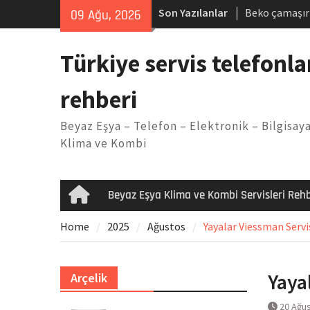
Skip
Son Yazılanlar
Beko çamaşır
09 Ağu, 2026
to
Demirdöküm b
content
Demirdöküm ç
Türkiye servis telefonla
Arızası Çözü
E02 Arıza Ko
rehberi
Viessmann ko
Yöntemleri
Beyaz Eşya – Telefon – Elektronik – Bilgisaya
Klima ve Kombi
Beyaz Eşya Klima ve Kombi Servisleri Rehb
Home
Home
2025
Ağustos
Yayalar Viessman Servis
Yaya
Arçelik
20 Ağu