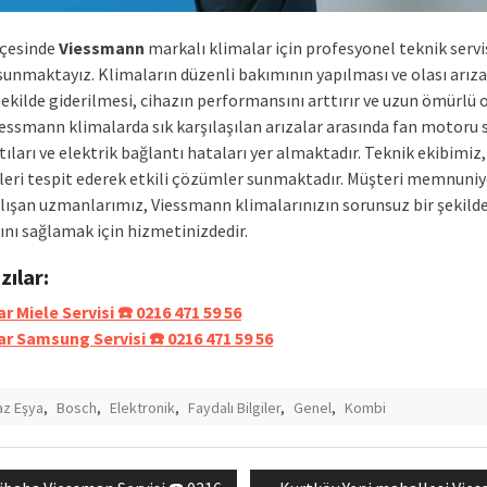
lçesinde
Viessmann
markalı klimalar için profesyonel teknik servi
sunmaktayız. Klimaların düzenli bakımının yapılması ve olası arıza
 şekilde giderilmesi, cihazın performansını arttırır ve uzun ömürlü
iessmann klimalarda sık karşılaşılan arızalar arasında fan motoru 
tıları ve elektrik bağlantı hataları yer almaktadır. Teknik ekibimiz,
eri tespit ederek etkili çözümler sunmaktadır. Müşteri memnuniy
alışan uzmanlarımız, Viessmann klimalarınızın sorunsuz bir şekild
ını sağlamak için hizmetinizdedir.
azılar:
r Miele Servisi ☎️ 0216 471 59 56
ar Samsung Servisi ☎️ 0216 471 59 56
z Eşya
,
Bosch
,
Elektronik
,
Faydalı Bilgiler
,
Genel
,
Kombi