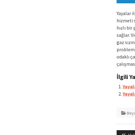
Yayalar i
hizmeti 
hızlı bir
sağlar. V
gaz sızın
probleml
odaklı ç
çalışmas
İlgili Y
Yayala
Yayal
Beya
Yazı