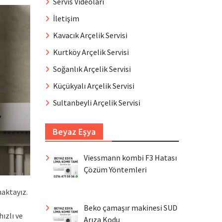
Servis Videoları
İletişim
Kavacık Arçelik Servisi
Kurtköy Arçelik Servisi
Soğanlık Arçelik Servisi
Küçükyalı Arçelik Servisi
Sultanbeyli Arçelik Servisi
Beyaz Eşya
Viessmann kombi F3 Hatası
Çözüm Yöntemleri
aktayız.
Beko çamaşır makinesi SUD
ızlı ve
Arıza Kodu