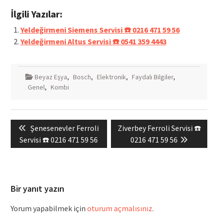
İlgili Yazılar:
Yeldeğirmeni Siemens Servisi ☎️ 0216 471 59 56
Yeldeğirmeni Altus Servisi ☎️ 0541 359 4443
Beyaz Eşya
,
Bosch
,
Elektronik
,
Faydalı Bilgiler
,
Genel
,
Kombi
Yazı
Previous
Next
Şenesenevler Ferroli
Ziverbey Ferroli Servisi ☎️
gezinmesi
post:
post:
Servisi ☎️ 0216 471 59 56
0216 471 59 56
Bir yanıt yazın
Yorum yapabilmek için
oturum açmalısınız
.