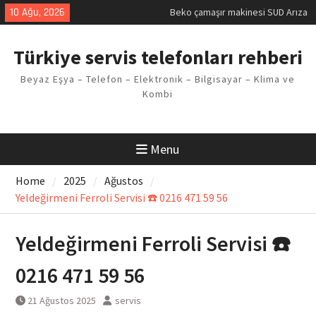
Skip
10 Ağu, 2026
Beko çamaşır makinesi SUD Arıza
to
Kodu
content
Demirdöküm buzdolabı E1 Arıza
Türkiye servis telefonları rehberi
Kodu
Demirdöküm çamaşır makinesi E5
Beyaz Eşya – Telefon – Elektronik – Bilgisayar – Klima ve
Arızası Çözümü
Kombi
E02 Arıza Kodu Regal kombi
Sorunu
Viessmann kombi F3 Hatası
Çözüm Yöntemleri
Menu
Home
2025
Ağustos
Yeldeğirmeni Ferroli Servisi ☎️ 0216 471 59 56
Yeldeğirmeni Ferroli Servisi ☎️
0216 471 59 56
21 Ağustos 2025
servis