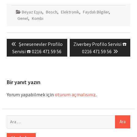
Beyaz Eşya
,
Bosch
,
Elektronik
,
Faydalı Bilgiler
,
Genel
,
Kombi
Yazı
Previous
Next
Şenesenevler Profilo
Ziverbey Profilo Servisi ☎️
gezinmesi
post:
post:
Servisi ☎️ 0216 471 59 56
0216 471 59 56
Bir yanıt yazın
Yorum yapabilmek için
oturum açmalısınız
.
Arama: