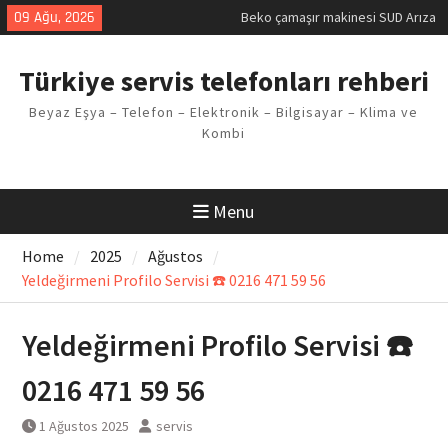
Skip
09 Ağu, 2026
Demirdöküm buzdolabı E1 Arıza
to
Kodu
content
Demirdöküm çamaşır makinesi E5
Türkiye servis telefonları rehberi
Arızası Çözümü
E02 Arıza Kodu Regal kombi
Beyaz Eşya – Telefon – Elektronik – Bilgisayar – Klima ve
Sorunu
Kombi
Viessmann kombi F3 Hatası
Çözüm Yöntemleri
Menu
Home
2025
Ağustos
Yeldeğirmeni Profilo Servisi ☎️ 0216 471 59 56
Yeldeğirmeni Profilo Servisi ☎️
0216 471 59 56
1 Ağustos 2025
servis