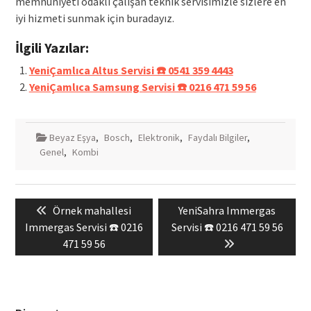
memnuniyeti odaklı çalışan teknik servisimizle sizlere en
iyi hizmeti sunmak için buradayız.
İlgili Yazılar:
YeniÇamlıca Altus Servisi ☎️ 0541 359 4443
YeniÇamlıca Samsung Servisi ☎️ 0216 471 59 56
Beyaz Eşya
,
Bosch
,
Elektronik
,
Faydalı Bilgiler
,
Genel
,
Kombi
Yazı
Previous
Next
Örnek mahallesi
YeniSahra Immergas
gezinmesi
post:
post:
Immergas Servisi ☎️ 0216
Servisi ☎️ 0216 471 59 56
471 59 56