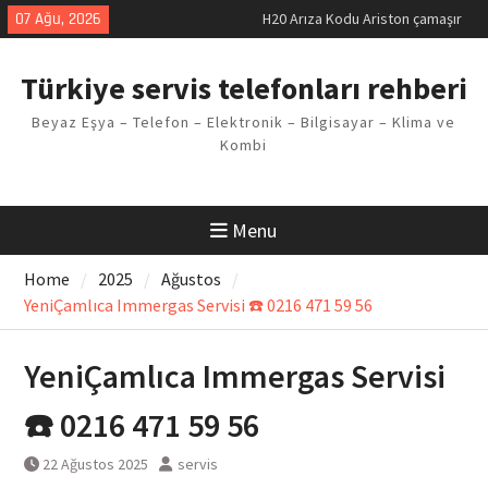
Skip
07 Ağu, 2026
H20 Arıza Kodu Ariston çamaşır
to
makinesi Sorunu
content
LG kombi E2 Arızası Çözümü
Türkiye servis telefonları rehberi
Arçelik buzdolabı F5 Hatası
Çözüm Yöntemleri
Beyaz Eşya – Telefon – Elektronik – Bilgisayar – Klima ve
Vaillant çamaşır makinesi E03
Kombi
Arıza Kodu
Ferroli klima E3 Arızası Çözümü
Menu
Home
2025
Ağustos
YeniÇamlıca Immergas Servisi ☎️ 0216 471 59 56
YeniÇamlıca Immergas Servisi
☎️ 0216 471 59 56
22 Ağustos 2025
servis