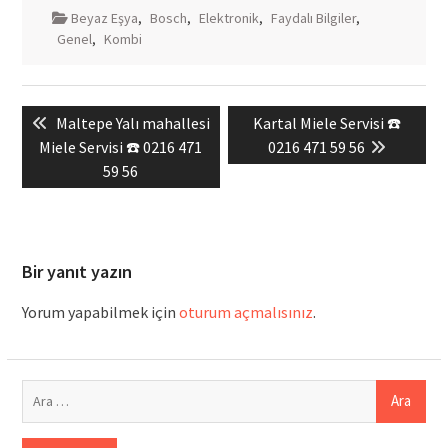
Beyaz Eşya
,
Bosch
,
Elektronik
,
Faydalı Bilgiler
,
Genel
,
Kombi
Yazı
Previous
Next
Maltepe Yalı mahallesi
Kartal Miele Servisi ☎️
gezinmesi
post:
post:
Miele Servisi ☎️ 0216 471
0216 471 59 56
59 56
Bir yanıt yazın
Yorum yapabilmek için
oturum açmalısınız
.
Arama: