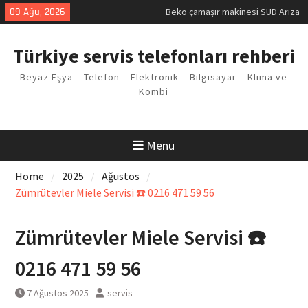
Kodu
Skip
09 Ağu, 2026
Demirdöküm buzdolabı E1 Arıza
to
Kodu
content
Demirdöküm çamaşır makinesi E5
Türkiye servis telefonları rehberi
Arızası Çözümü
E02 Arıza Kodu Regal kombi
Beyaz Eşya – Telefon – Elektronik – Bilgisayar – Klima ve
Sorunu
Kombi
Viessmann kombi F3 Hatası
Çözüm Yöntemleri
Menu
Home
2025
Ağustos
Zümrütevler Miele Servisi ☎️ 0216 471 59 56
Zümrütevler Miele Servisi ☎️
0216 471 59 56
7 Ağustos 2025
servis