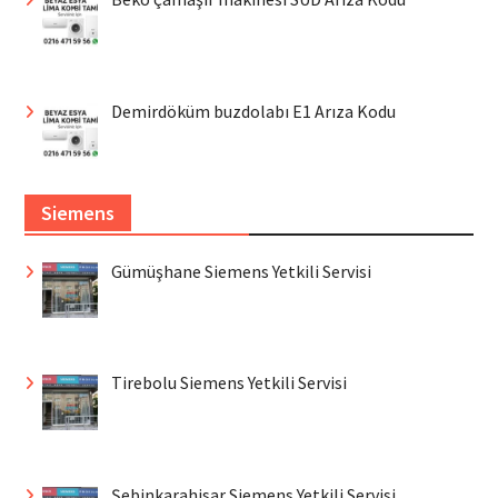
Demirdöküm buzdolabı E1 Arıza Kodu
Siemens
Gümüşhane Siemens Yetkili Servisi
Tirebolu Siemens Yetkili Servisi
Şebinkarahisar Siemens Yetkili Servisi