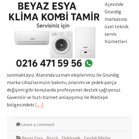
ilçesinde
Grundig
markasına
özel teknik
servis
hizmetleri
sunmaktayız. Alanında uzman ekiplerimiz ile Grundig
marka cihazlarınızın bakımı, onarımı ve yedek parça
değişimi gibi konularda profesyonel destek sağlıyoruz.
Güvenilir ve hızlı hizmet anlayışımız ile Maltepe
bölgesindeki
[…]
Leave a comment
Beyaz Eşya
,
Bosch
,
Elektronik
,
Faydalı Bilgiler
,