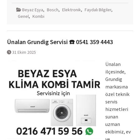
Beyaz Eşya
,
Bosch
,
Elektronik
,
Faydalı Bilgiler
,
Genel
,
Kombi
Ünalan Grundig Servisi ☎️ 0541 359 4443
31 Ekim 2025
Ünalan
ilçesinde,
Grundig
markasına
özel teknik
servis
hizmetleri
sunan
uzman
ekibimiz, ev
ve