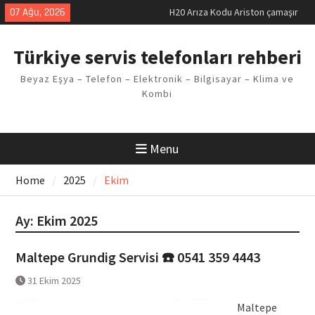
Skip
07 Ağu, 2026
LG kombi E2 Arızası Çözümü
to
Arçelik buzdolabı F5 Hatası
content
Çözüm Yöntemleri
Türkiye servis telefonları rehberi
Vaillant çamaşır makinesi E03
Arıza Kodu
Beyaz Eşya – Telefon – Elektronik – Bilgisayar – Klima ve
Ferroli klima E3 Arızası Çözümü
Kombi
H20 Arıza Kodu Ariston çamaşır
makinesi Sorunu
Menu
Home
2025
Ekim
Ay:
Ekim 2025
Maltepe Grundig Servisi ☎️ 0541 359 4443
31 Ekim 2025
Maltepe