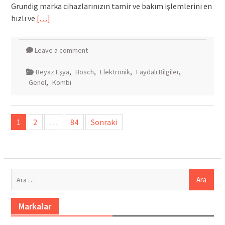
Grundig marka cihazlarınızın tamir ve bakım işlemlerini en
hızlı ve
[…]
Leave a comment
Beyaz Eşya
,
Bosch
,
Elektronik
,
Faydalı Bilgiler
,
Genel
,
Kombi
Yazı
1
2
…
84
Sonraki
sayfalandırması
Arama:
Markalar