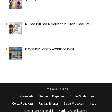
Klima Isıtma Modunda Kullanılmalı mı?
Beyşehir Bosch Yetkili Servisi
Tüm Hakkı Saklıdır
Hakkımızda
Kullanım Koşulları
Gizlilik Sözleşmesi
Çerez Politikası
Faydalı Bilgiler
Servis Videoları
İletişim
Kavacık Arçelik Servisi
Kurtköy Arçelik Servisi