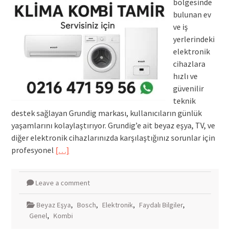
bölgesinde
bulunan ev
ve iş
yerlerindeki
elektronik
cihazlara
hızlı ve
güvenilir
teknik
destek sağlayan Grundig markası, kullanıcıların günlük
yaşamlarını kolaylaştırıyor. Grundig’e ait beyaz eşya, TV, ve
diğer elektronik cihazlarınızda karşılaştığınız sorunlar için
profesyonel
[…]
Leave a comment
Beyaz Eşya
,
Bosch
,
Elektronik
,
Faydalı Bilgiler
,
Genel
,
Kombi