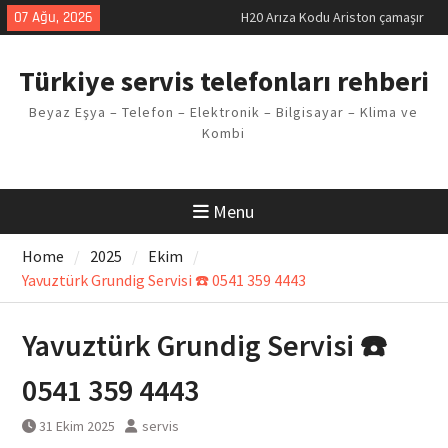
Skip
07 Ağu, 2026
LG kombi E2 Arızası Çözümü
to
Arçelik buzdolabı F5 Hatası
content
Çözüm Yöntemleri
Türkiye servis telefonları rehberi
Vaillant çamaşır makinesi E03
Arıza Kodu
Beyaz Eşya – Telefon – Elektronik – Bilgisayar – Klima ve
Ferroli klima E3 Arızası Çözümü
Kombi
H20 Arıza Kodu Ariston çamaşır
makinesi Sorunu
Menu
Home
2025
Ekim
Yavuztürk Grundig Servisi ☎️ 0541 359 4443
Yavuztürk Grundig Servisi ☎️
0541 359 4443
31 Ekim 2025
servis