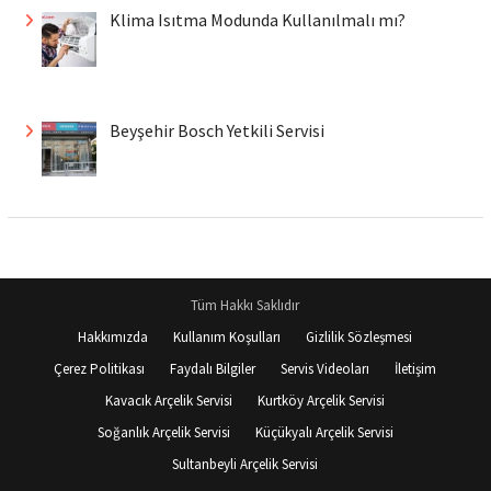
Klima Isıtma Modunda Kullanılmalı mı?
Beyşehir Bosch Yetkili Servisi
Tüm Hakkı Saklıdır
Hakkımızda
Kullanım Koşulları
Gizlilik Sözleşmesi
Çerez Politikası
Faydalı Bilgiler
Servis Videoları
İletişim
Kavacık Arçelik Servisi
Kurtköy Arçelik Servisi
Soğanlık Arçelik Servisi
Küçükyalı Arçelik Servisi
Sultanbeyli Arçelik Servisi