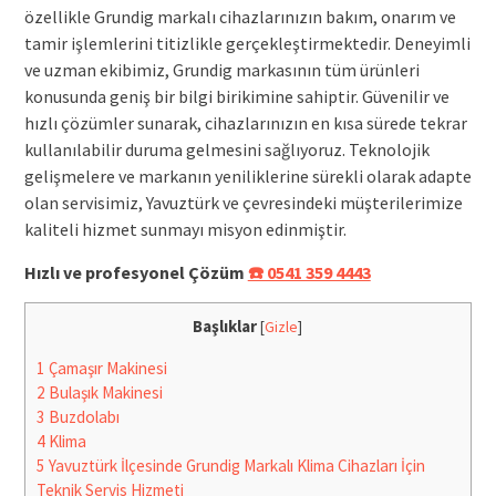
özellikle Grundig markalı cihazlarınızın bakım, onarım ve
tamir işlemlerini titizlikle gerçekleştirmektedir. Deneyimli
ve uzman ekibimiz, Grundig markasının tüm ürünleri
konusunda geniş bir bilgi birikimine sahiptir. Güvenilir ve
hızlı çözümler sunarak, cihazlarınızın en kısa sürede tekrar
kullanılabilir duruma gelmesini sağlıyoruz. Teknolojik
gelişmelere ve markanın yeniliklerine sürekli olarak adapte
olan servisimiz, Yavuztürk ve çevresindeki müşterilerimize
kaliteli hizmet sunmayı misyon edinmiştir.
Hızlı ve profesyonel Çözüm
☎️ 0541 359 4443
Başlıklar
[
Gizle
]
1
Çamaşır Makinesi
2
Bulaşık Makinesi
3
Buzdolabı
4
Klima
5
Yavuztürk İlçesinde Grundig Markalı Klima Cihazları İçin
Teknik Servis Hizmeti