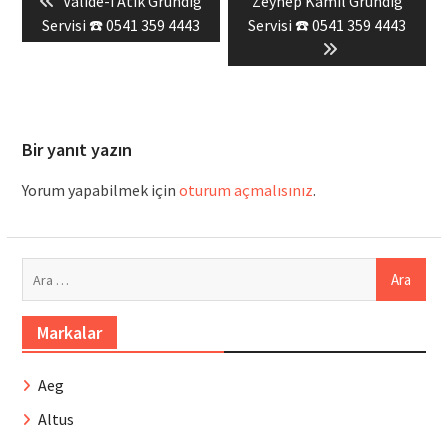
Previous
Next
Valide-i Atik Grundig
Zeynep Kamil Grundig
gezinmesi
post:
post:
Servisi ☎️ 0541 359 4443
Servisi ☎️ 0541 359 4443
Bir yanıt yazın
Yorum yapabilmek için
oturum açmalısınız
.
Arama:
Markalar
Aeg
Altus