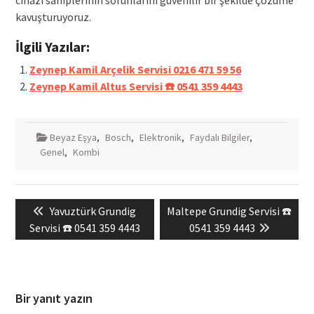
cihazı sahiplerinin sorunlarını güvenilir bir şekilde çözüme
kavuşturuyoruz.
İlgili Yazılar:
Zeynep Kamil Arçelik Servisi 0216 471 59 56
Zeynep Kamil Altus Servisi ☎️ 0541 359 4443
Beyaz Eşya
,
Bosch
,
Elektronik
,
Faydalı Bilgiler
,
Genel
,
Kombi
Yazı
Previous
Next
Yavuztürk Grundig
Maltepe Grundig Servisi ☎️
gezinmesi
post:
post:
Servisi ☎️ 0541 359 4443
0541 359 4443
Bir yanıt yazın