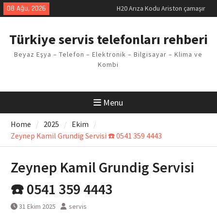
makinesi Sorunu
Skip
08 Ağu, 2026
LG kombi E2 Arızası Çözümü
to
Arçelik buzdolabı F5 Hatası
content
Çözüm Yöntemleri
Türkiye servis telefonları rehberi
Vaillant çamaşır makinesi E03
Arıza Kodu
Beyaz Eşya – Telefon – Elektronik – Bilgisayar – Klima ve
Ferroli klima E3 Arızası Çözümü
Kombi
Menu
Home
2025
Ekim
Zeynep Kamil Grundig Servisi ☎️ 0541 359 4443
Zeynep Kamil Grundig Servisi
☎️ 0541 359 4443
31 Ekim 2025
servis