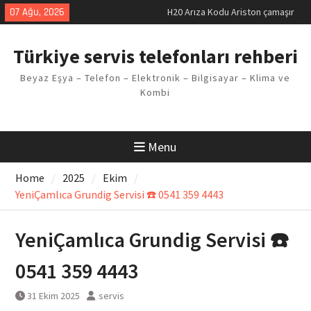
Skip
07 Ağu, 2026
makinesi Sorunu
to
LG kombi E2 Arızası Çözümü
content
Arçelik buzdolabı F5 Hatası
Türkiye servis telefonları rehberi
Çözüm Yöntemleri
Vaillant çamaşır makinesi E03
Beyaz Eşya – Telefon – Elektronik – Bilgisayar – Klima ve
Arıza Kodu
Kombi
Ferroli klima E3 Arızası Çözümü
Menu
Home
2025
Ekim
YeniÇamlıca Grundig Servisi ☎️ 0541 359 4443
YeniÇamlıca Grundig Servisi ☎️
0541 359 4443
31 Ekim 2025
servis