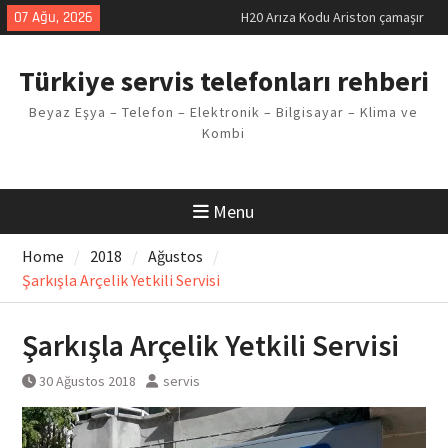
Skip
07 Ağu, 2026
H20 Arıza Kodu Ariston çamaşır
to
makinesi Sorunu
content
LG kombi E2 Arızası Çözümü
Türkiye servis telefonları rehberi
Arçelik buzdolabı F5 Hatası
Çözüm Yöntemleri
Beyaz Eşya – Telefon – Elektronik – Bilgisayar – Klima ve
Vaillant çamaşır makinesi E03
Kombi
Arıza Kodu
Ferroli klima E3 Arızası Çözümü
Menu
Home
2018
Ağustos
Şarkışla Arçelik Yetkili Servisi
Şarkışla Arçelik Yetkili Servisi
30 Ağustos 2018
servis