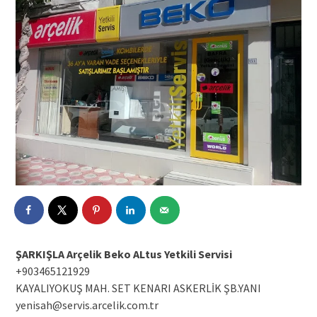
ŞARKIŞLA Arçelik Beko ALtus Yetkili Servisi
+903465121929
KAYALIYOKUŞ MAH. SET KENARI ASKERLİK ŞB.YANI
yenisah@servis.arcelik.com.tr