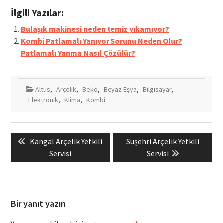
İlgili Yazılar:
Bulaşık makinesi neden temiz yıkamıyor?
Kombi Patlamalı Yanıyor Sorunu Neden Olur?
Patlamalı Yanma Nasıl Çözülür?
Altus
,
Arçelik
,
Beko
,
Beyaz Eşya
,
Bilgisayar
,
Elektronik
,
Klima
,
Kombi
Yazı
Previous
Next
Kangal Arçelik Yetkili
Suşehri Arçelik Yetkili
gezinmesi
post:
post:
Servisi
Servisi
Bir yanıt yazın