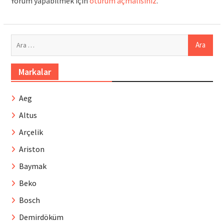
Yorum yapabilmek için
oturum açmalısınız
.
Arama:
Markalar
Aeg
Altus
Arçelik
Ariston
Baymak
Beko
Bosch
Demirdöküm