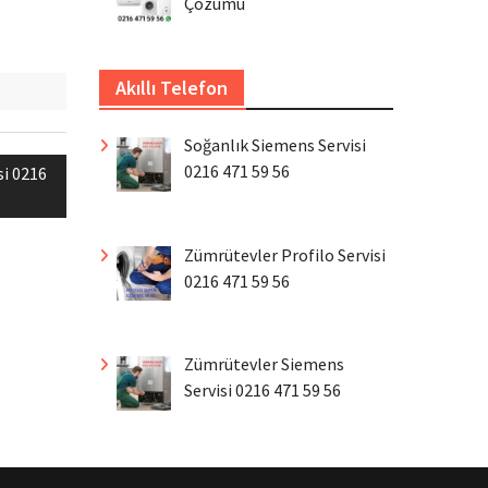
Çözümü
Akıllı Telefon
Soğanlık Siemens Servisi
0216 471 59 56
i 0216
Zümrütevler Profilo Servisi
0216 471 59 56
Zümrütevler Siemens
Servisi 0216 471 59 56