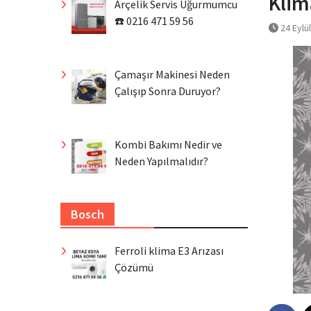
Klim
Arçelik Servis Uğurmumcu
☎️ 0216 471 59 56
24 Eylü
Çamaşır Makinesi Neden
Çalışıp Sonra Duruyor?
Kombi Bakımı Nedir ve
Neden Yapılmalıdır?
Bosch
Ferroli klima E3 Arızası
Çözümü