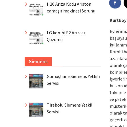
H20 Arıza Kodu Ariston
çamaşır makinesi Sorunu
Kurtköy 
Evlerimiz
LG kombi E2 Arızası
başlayal
Çözümü
kullanım
Kombi ba
uzatılara
Siemens
olarak ça
kombileri
Gümüşhane Siemens Yetkili
işyerleri
Servisi
bu konud
takdirde
ve petek 
Tirebolu Siemens Yetkili
müşteril
Servisi
olarak ta
geçerli 
olarak b