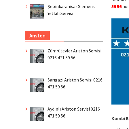
59 56
num
Şebinkarahisar Siemens
Yetkili Servisi
Ariston
Zümrütevler Ariston Servisi
0216 471 59 56
Sarıgazi Ariston Servisi 0216
471 59 56
Aydınlı Ariston Servisi 0216
471 59 56
Kombi Ba