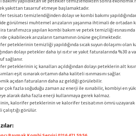
 bakımı yapıldıktan ve petekler temizlendikten sonra ekonomik
ek yakıttan tasarruf etmeye başlamaktadır.
fer tesisatı temizlendiğinden dolayı ve kombi bakımı yapıldığında
de görülmesi muhtemel arızaların yaşanma ihtimali de ortadan 
Zira tarafımızca yapılan kombi bakım ve petek temizliği esnasında i
erde çıkabilecek arızaların tamamının önüne geçilmektedir.
fer peteklerinin temizliği yapıldığında sıcak suyun dolaşımı olan k
ğından dolayı petekler daha iyi ısıtır ve yakıt faturalarında %30 a v
uf sağlanır.
fer peteklerinin iç kanalları açıldığından dolayı peteklerin alt kısı
sımları eşit ısınarak ortamın daha kaliteli ısınmasını sağlar.
ik açıdan faturaların daha az geldiği görülebilir.
r çok fazla soğuduğu zaman az enerji ile ısınabilir, kombiyi en yü
eye alarak daha fazla enerji kullanmaya gerek kalmaz.
nin, kalorifer peteklerinin ve kalorifer tesisatının ömrü uzayarak
i çalıştığı görülür.
azılar:
ncı Baymak Kombi Servisi 0216 471 59 56