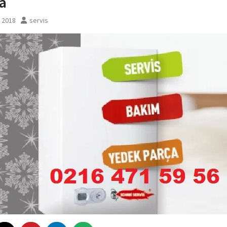
a
l 2018
servis