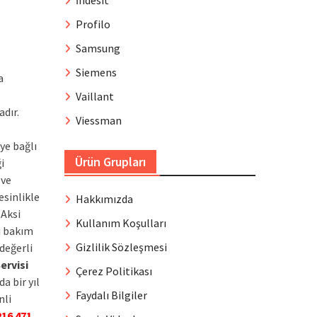
İndesit
Profilo
Samsung
Siemens
a
Vaillant
dır.
Viessman
ye bağlı
Ürün Grupları
i
 ve
esinlikle
Hakkımızda
 Aksi
Kullanım Koşulları
i bakım
Gizlilik Sözleşmesi
değerli
ervisi
Çerez Politikası
a bir yıl
Faydalı Bilgiler
nli
216 471