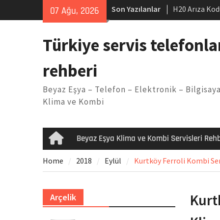
Skip
Son Yazılanlar
H20 Arıza Kod
07 Ağu, 2026
to
makinesi Sor
content
LG kombi E2 
Türkiye servis telefonla
Arçelik buzdo
Yöntemleri
rehberi
Vaillant çama
Kodu
Beyaz Eşya – Telefon – Elektronik – Bilgisaya
Ferroli klima
Klima ve Kombi
Beyaz Eşya Klima ve Kombi Servisleri Rehb
Home
Home
2018
Eylül
Kurtköy Ferroli Kombi Ser
Kurt
Arçelik