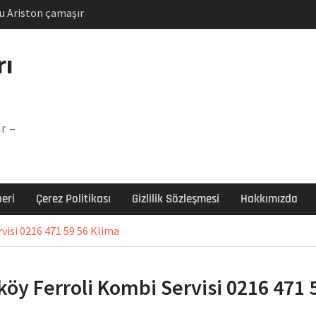
u Ariston çamaşır
unu
Arızası Çözümü
rı
labı F5 Hatası Çözüm
şır makinesi E03 Arıza
r –
 E3 Arızası Çözümü
eri
Çerez Politikası
Gizlilik Sözleşmesi
Hakkımızda
visi 0216 471 59 56 Klima
köy Ferroli Kombi Servisi 0216 471 