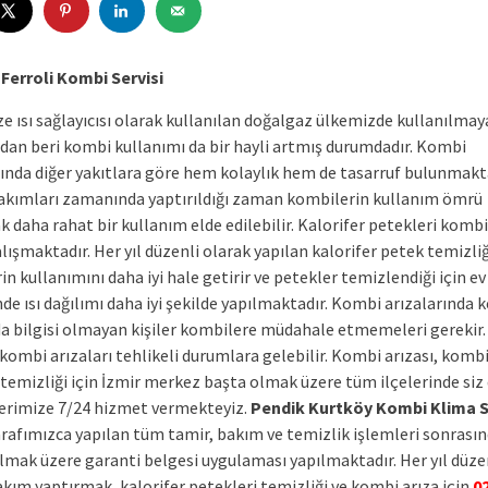
Ferroli Kombi Servisi
e ısı sağlayıcısı olarak kullanılan doğalgaz ülkemizde kullanılmay
ıdan beri kombi kullanımı da bir hayli artmış durumdadır. Kombi
ında diğer yakıtlara göre hem kolaylık hem de tasarruf bulunmakta
kımları zamanında yaptırıldığı zaman kombilerin kullanım ömrü
k daha rahat bir kullanım elde edilebilir. Kalorifer petekleri kombi
lışmaktadır. Her yıl düzenli olarak yapılan kalorifer petek temizliğ
n kullanımını daha iyi hale getirir ve petekler temizlendiği için ev
nde ısı dağılımı daha iyi şekilde yapılmaktadır. Kombi arızalarında k
a bilgisi olmayan kişiler kombilere müdahale etmemeleri gerekir.
 kombi arızaları tehlikeli durumlara gelebilir. Kombi arızası, komb
temizliği için İzmir merkez başta olmak üzere tüm ilçelerinde siz 
erimize 7/24 hizmet vermekteyiz.
Pendik Kurtköy Kombi Klima S
rafımızca yapılan tüm tamir, bakım ve temizlik işlemleri sonrasınd
olmak üzere garanti belgesi uygulaması yapılmaktadır. Her yıl düze
akım yaptırmak, kalorifer petekleri temizliği ve kombi arıza için
0