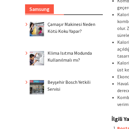
Kombi
geçer
Samsung
Kalori
kombi
Çamaşır Makinesi Neden
olur. 
Kötü Koku Yapar?
sürel
Kalori
açıldı
Klima Isıtma Modunda
tasarr
Kullanılmalı mı?
Kalori
üst kı
Ekonom
Beyşehir Bosch Yetkili
Havala
Servisi
derec
Kombi
veriml
İlgili Y
Bosta