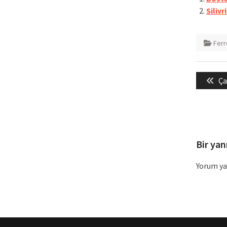
Siliv
Ferr
Yazı
Pr
Ça
gezin
po
Bir yan
Yorum ya