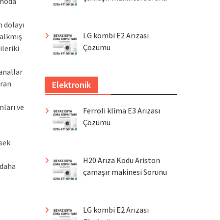
 moda
n dolayı
LG kombi E2 Arızası
kalkmış
Çözümü
leriki
anallar
aran
Elektronik
mları ve
Ferroli klima E3 Arızası
Çözümü
ksek
H20 Arıza Kodu Ariston
 daha
çamaşır makinesi Sorunu
LG kombi E2 Arızası