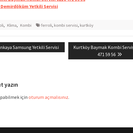
ri Demirdöküm Yetkili Servisi
oli
,
Klima
,
Kombi
ferroli
,
kombi servisi
,
kurtköy
evious
Next
nkaya Samsung Yetkili Servisi
Kurtköy Baymak Kombi Servis
mesi
st:
post:
471 59 56
ıt yazın
pabilmek için
oturum açmalısınız
.