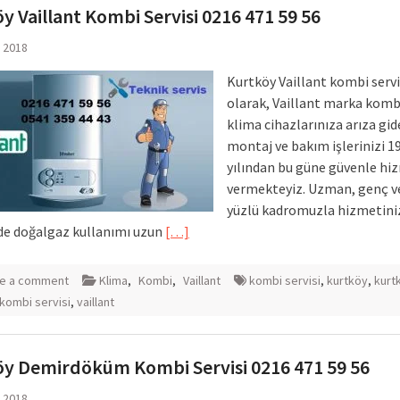
y Vaillant Kombi Servisi 0216 471 59 56
l 2018
Kurtköy Vaillant kombi servi
olarak, Vaillant marka komb
klima cihazlarınıza arıza gi
montaj ve bakım işlerinizi 1
yılından bu güne güvenle hi
vermekteyiz. Uzman, genç v
yüzlü kadromuzla hizmetiniz
e doğalgaz kullanımı uzun
[…]
e a comment
Klima
,
Kombi
,
Vaillant
kombi servisi
,
kurtköy
,
kurt
 kombi servisi
,
vaillant
y Demirdöküm Kombi Servisi 0216 471 59 56
l 2018