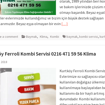
olarak, 1989 yılından beri ko
ve bakım işlerinizde çözüm 
olmayı başardık. Beyaz eşyal
ler evlerimizde kullandığımız ve bizim için büyük destek sağlayan
larımızdır. Beyaz eşya olmayan bir evin
[…]
e a comment
Baymak
,
Klima
,
Kombi
baymak
,
kombi servisi
,
kur
y Ferroli Kombi Servisi 0216 471 59 56 Klima
l 2018
Kurtköy Ferroli Kombi Servi
Evlerimize ısı sağlayıcısı ola
kullanılan doğalgaz ülkemi
kullanılmaya başlayalıdan b
kullanımı da bir hayli artmış
durumdadır. Kombi kullanım
diğer yakıtlara göre hem kol