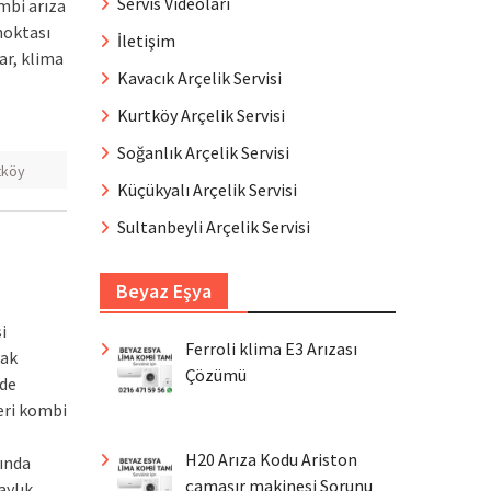
Servis Videoları
mbi arıza
noktası
İletişim
ar, klima
Kavacık Arçelik Servisi
Kurtköy Arçelik Servisi
Soğanlık Arçelik Servisi
tköy
Küçükyalı Arçelik Servisi
Sultanbeyli Arçelik Servisi
Beyaz Eşya
si
Ferroli klima E3 Arızası
rak
Çözümü
zde
eri kombi
H20 Arıza Kodu Ariston
ında
çamaşır makinesi Sorunu
aylık