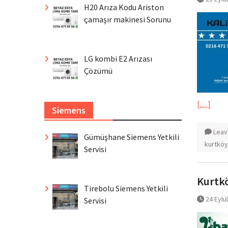
H20 Arıza Kodu Ariston
çamaşır makinesi Sorunu
LG kombi E2 Arızası
Çözümü
[…]
Siemens
Leav
Gümüşhane Siemens Yetkili
kurtköy
Servisi
Kurtkö
Tirebolu Siemens Yetkili
24 Eylü
Servisi