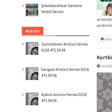
Şebinkarahisar Siemens
Yetkili Servisi
ve kombi
yardımcı
Ariston
Leav
Zümrütevler Ariston Servisi
0216 471 59 56
Kurtkö
24 Eylü
Sarıgazi Ariston Servisi 0216
471 59 56
Aydınlı Ariston Servisi 0216
471 59 56