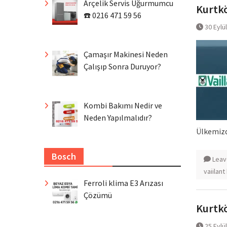
Arçelik Servis Uğurmumcu
Kurtkö
☎️ 0216 471 59 56
30 Eylü
Çamaşır Makinesi Neden
Çalışıp Sonra Duruyor?
Kombi Bakımı Nedir ve
Neden Yapılmalıdır?
Ülkemizd
Bosch
Leav
vaiilant
Ferroli klima E3 Arızası
Çözümü
Kurtkö
25 Eylü