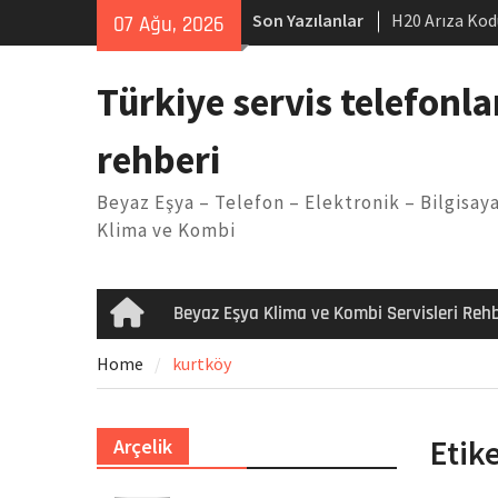
Skip
Son Yazılanlar
H20 Arıza Kod
07 Ağu, 2026
to
makinesi Sor
content
LG kombi E2 
Türkiye servis telefonla
Arçelik buzdo
Yöntemleri
rehberi
Vaillant çama
Kodu
Beyaz Eşya – Telefon – Elektronik – Bilgisaya
Ferroli klima
Klima ve Kombi
Beyaz Eşya Klima ve Kombi Servisleri Rehb
Home
Home
kurtköy
Etik
Arçelik