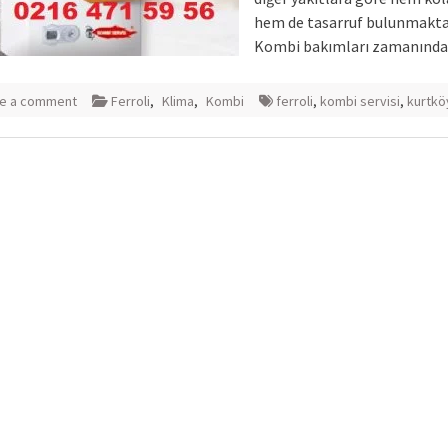
hem de tasarruf bulunmakta
Kombi bakımları zamanınd
e a comment
Ferroli
,
Klima
,
Kombi
ferroli
,
kombi servisi
,
kurtkö