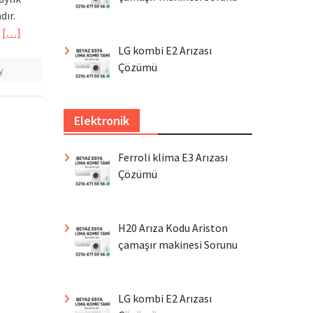
dır.
a
[…]
LG kombi E2 Arızası
Çözümü
y
Elektronik
Ferroli klima E3 Arızası
Çözümü
H20 Arıza Kodu Ariston
çamaşır makinesi Sorunu
LG kombi E2 Arızası