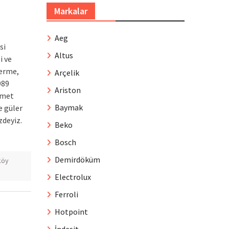
Markalar
Aeg
si
Altus
i ve
derme,
Arçelik
989
Ariston
zmet
Baymak
e güler
deyiz.
Beko
Bosch
Demirdöküm
köy
Electrolux
Ferroli
Hotpoint