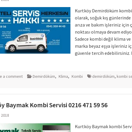
Kurtköy Demirdöküm kombi 
olarak, soğuk kış günlerind
arıza ve bakım işleriniz için
noktası olmaya devam ediyo
Sadece kombi değil klima ve 
marka beyaz eşya işleriniz iç
güvenle tercih edebilirsiniz
e a comment
Demirdöküm
,
Klima
,
Kombi
demirdöküm
,
kombi se
y Baymak Kombi Servisi 0216 471 59 56
l 2018
Kurtköy Baymak kombi Servi