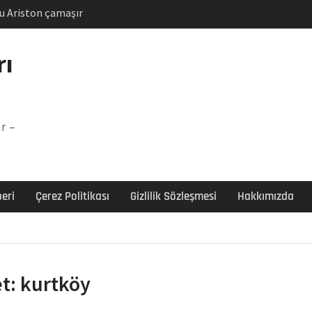
u Ariston çamaşır
unu
Arızası Çözümü
rı
labı F5 Hatası Çözüm
şır makinesi E03 Arıza
r –
 E3 Arızası Çözümü
eri
Çerez Politikası
Gizlilik Sözleşmesi
Hakkımızda
et:
kurtköy