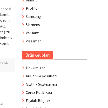
İndesit
Profilo
servisi
e kombi
Samsung
 çözüm
Siemens
ruz.
çeşitli
Vaillant
inde bizi
Viessman
. Kombi
Ürün Grupları
rvisi
,
Hakkımızda
Kullanım Koşulları
Gizlilik Sözleşmesi
Çerez Politikası
Faydalı Bilgiler
si