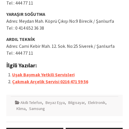
Tel : 444 77 11
YARAŞIR SOĞUTMA
Adres: Meydan Mah. Köprü Çıkışı No:9 Birecik / Şanlıurfa
Tel : 0 414 652 36 38
ARDIL TEKNİK
Adres: Cami Kebir Mah. 12. Sok. No:25 Siverek / Şanlıurfa
Tel : 444 77 11
İlgili Yazılar:
Uşak Baymak Yetkili Servisleri
Çakmak Arçelik Servisi 0216 471 59 56
Akıllı Telefon
,
Beyaz Eşya
,
Bilgisayar
,
Elektronik
,
Klima
,
Samsung
Yazı