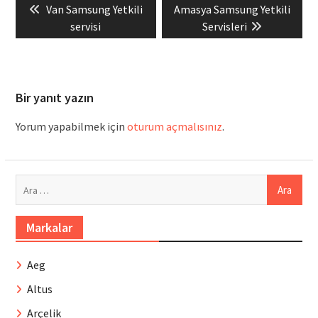
Previous
Next
Van Samsung Yetkili
Amasya Samsung Yetkili
gezinmesi
post:
post:
servisi
Servisleri
Bir yanıt yazın
Yorum yapabilmek için
oturum açmalısınız
.
Arama:
Markalar
Aeg
Altus
Arçelik