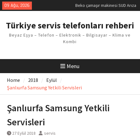
Skip
09 Ağu, 2026
Beko çamaşır makinesi SUD Arıza
to
Kodu
content
Demirdöküm buzdolabı E1 Arıza
Türkiye servis telefonları rehberi
Kodu
Demirdöküm çamaşır makinesi E5
Beyaz Eşya – Telefon – Elektronik – Bilgisayar – Klima ve
Arızası Çözümü
Kombi
E02 Arıza Kodu Regal kombi
Sorunu
Viessmann kombi F3 Hatası
Çözüm Yöntemleri
Menu
Home
2018
Eylül
Şanlıurfa Samsung Yetkili Servisleri
Şanlıurfa Samsung Yetkili
Servisleri
27 Eylül 2018
servis