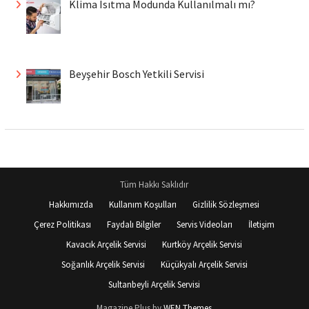
Klima Isıtma Modunda Kullanılmalı mı?
Beyşehir Bosch Yetkili Servisi
Tüm Hakkı Saklıdır
Hakkımızda
Kullanım Koşulları
Gizlilik Sözleşmesi
Çerez Politikası
Faydalı Bilgiler
Servis Videoları
İletişim
Kavacık Arçelik Servisi
Kurtköy Arçelik Servisi
Soğanlık Arçelik Servisi
Küçükyalı Arçelik Servisi
Sultanbeyli Arçelik Servisi
Magazine Plus by
WEN Themes