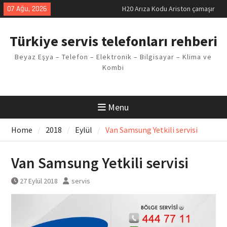
Skip
07 Ağu, 2026
H20 Arıza Kodu Ariston çamaşır
to
makinesi Sorunu
content
LG kombi E2 Arızası Çözümü
Türkiye servis telefonları rehberi
Arçelik buzdolabı F5 Hatası
Çözüm Yöntemleri
Beyaz Eşya – Telefon – Elektronik – Bilgisayar – Klima ve
Vaillant çamaşır makinesi E03
Kombi
Arıza Kodu
Ferroli klima E3 Arızası Çözümü
Menu
Home
2018
Eylül
Van Samsung Yetkili servisi
Van Samsung Yetkili servisi
27 Eylül 2018
servis