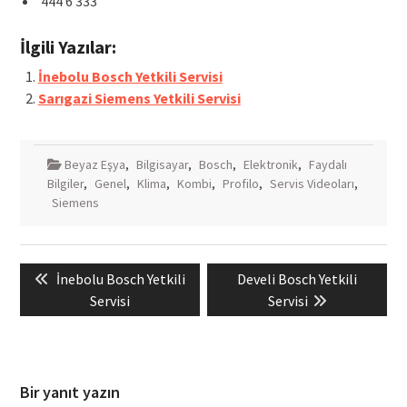
444 6 333
İlgili Yazılar:
İnebolu Bosch Yetkili Servisi
Sarıgazi Siemens Yetkili Servisi
Beyaz Eşya
,
Bilgisayar
,
Bosch
,
Elektronik
,
Faydalı
Bilgiler
,
Genel
,
Klima
,
Kombi
,
Profilo
,
Servis Videoları
,
Siemens
Yazı
Previous
Next
İnebolu Bosch Yetkili
Develi Bosch Yetkili
gezinmesi
post:
post:
Servisi
Servisi
Bir yanıt yazın