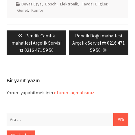
Beyaz Eşya
,
Bosch
,
Elektronik
,
Faydalı Bilgiler
,
Genel
,
Kombi
Yazı
Previous
Next
Pendik Çamlık
Pendik Doğu mahallesi
gezinmesi
post:
post:
mahallesi Arçelik Servisi
Arçelik Servisi ☎️ 0216 471
☎️ 0216 471 59 56
59 56
Bir yanıt yazın
Yorum yapabilmek için
oturum açmalısınız
.
Arama: