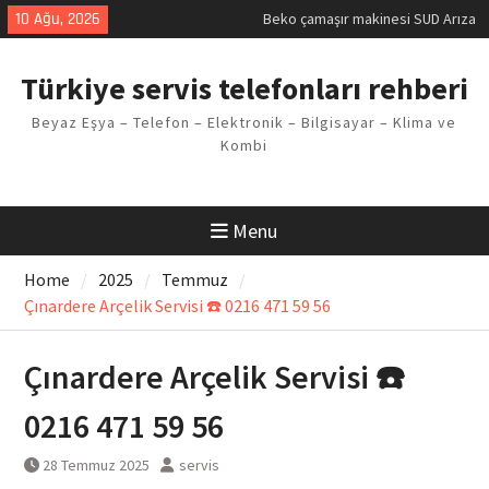
Kodu
Skip
10 Ağu, 2026
Demirdöküm buzdolabı E1 Arıza
to
Kodu
content
Demirdöküm çamaşır makinesi E5
Türkiye servis telefonları rehberi
Arızası Çözümü
E02 Arıza Kodu Regal kombi
Beyaz Eşya – Telefon – Elektronik – Bilgisayar – Klima ve
Sorunu
Kombi
Viessmann kombi F3 Hatası
Çözüm Yöntemleri
Menu
Home
2025
Temmuz
Çınardere Arçelik Servisi ☎️ 0216 471 59 56
Çınardere Arçelik Servisi ☎️
0216 471 59 56
28 Temmuz 2025
servis