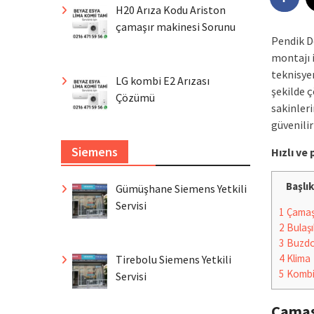
H20 Arıza Kodu Ariston
çamaşır makinesi Sorunu
Pendik D
montajı 
teknisyen
LG kombi E2 Arızası
şekilde 
Çözümü
sakinleri
güvenilir
Siemens
Hızlı v
Başlık
Gümüşhane Siemens Yetkili
Servisi
1
Çamaşı
2
Bulaşı
3
Buzdo
4
Klima
Tirebolu Siemens Yetkili
5
Komb
Servisi
Çamaş