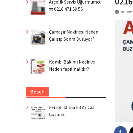
0216
Arçelik Servis Uğurmumcu
☎️ 0216 471 59 56
28 Tem
Çamaşır Makinesi Neden
Çalışıp Sonra Duruyor?
Kombi Bakımı Nedir ve
Neden Yapılmalıdır?
Bosch
Ferroli klima E3 Arızası
Çözümü