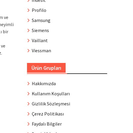
İndesit
Profilo
m ve
Samsung
neyimli
Siemens
ı bir
Vaillant
 ve
Viessman
z.
Ürün Grupları
Hakkımızda
Kullanım Koşulları
Gizlilik Sözleşmesi
Çerez Politikası
Faydalı Bilgiler