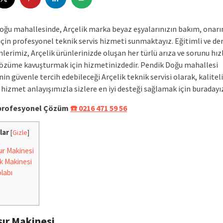
oğu mahallesinde, Arçelik marka beyaz eşyalarınızın bakım, onarı
için profesyonel teknik servis hizmeti sunmaktayız. Eğitimli ve de
lerimiz, Arçelik ürünlerinizde oluşan her türlü arıza ve sorunu hızl
çözüme kavuşturmak için hizmetinizdedir. Pendik Doğu mahallesi
nin güvenle tercih edebileceği Arçelik teknik servisi olarak, kaliteli
 hizmet anlayışımızla sizlere en iyi desteği sağlamak için buradayı
e profesyonel Çözüm
☎️ 0216 471 59 56
lar
[
Gizle
]
r Makinesi
k Makinesi
labı
i
ır Makinesi