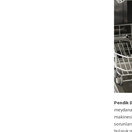
Pendik 
meydana 
makinesi 
sorunlar
bulaşık 