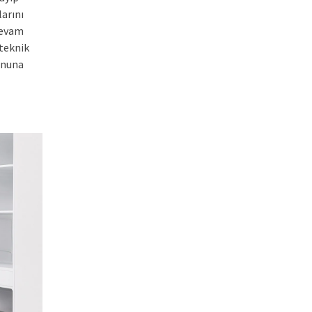
arını
devam
 teknik
ununa