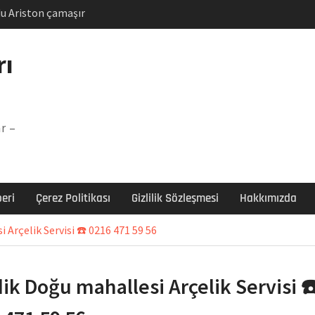
u Ariston çamaşır
unu
Arızası Çözümü
rı
labı F5 Hatası Çözüm
şır makinesi E03 Arıza
r –
 E3 Arızası Çözümü
eri
Çerez Politikası
Gizlilik Sözleşmesi
Hakkımızda
 Arçelik Servisi ☎️ 0216 471 59 56
ik Doğu mahallesi Arçelik Servisi ☎