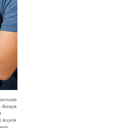
larınızda
. Bulaşık
r
. Arçelik
ayıp