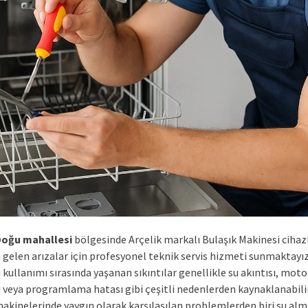
Doğu mahallesi
bölgesinde Arçelik markalı Bulaşık Makinesi cihaz
gelen arızalar için profesyonel teknik servis hizmeti sunmaktayız
kullanımı sırasında yaşanan sıkıntılar genellikle su akıntısı, moto
ı veya programlama hatası gibi çeşitli nedenlerden kaynaklanabilir
makinelerinde yaygın olarak karşılaşılan problemlerden biri su alm