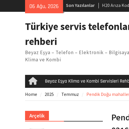
Skip
Son Yazılanlar
H20 Arıza Kod
06 Ağu, 2026
to
makinesi Sor
content
LG kombi E2 
Türkiye servis telefonla
Arçelik buzdo
Yöntemleri
rehberi
Vaillant çama
Kodu
Beyaz Eşya – Telefon – Elektronik – Bilgisaya
Ferroli klima
Klima ve Kombi
Beyaz Eşya Klima ve Kombi Servisleri Rehb
Home
Home
2025
Temmuz
Pendik Doğu mahallesi
Pend
Arçelik