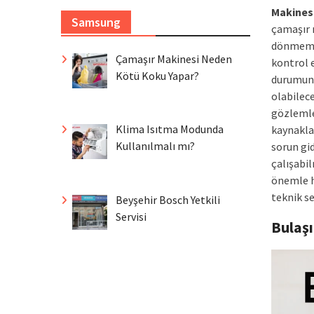
Makines
Samsung
çamaşır 
dönmemes
Çamaşır Makinesi Neden
kontrol 
Kötü Koku Yapar?
durumund
olabilec
gözlemle
Klima Isıtma Modunda
kaynakla
Kullanılmalı mı?
sorun gid
çalışabi
önemle h
teknik se
Beyşehir Bosch Yetkili
Servisi
Bulaş