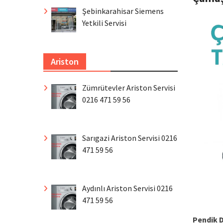
Şebinkarahisar Siemens
Yetkili Servisi
Ariston
Zümrütevler Ariston Servisi
0216 471 59 56
Sarıgazi Ariston Servisi 0216
471 59 56
Aydınlı Ariston Servisi 0216
471 59 56
Pendik 