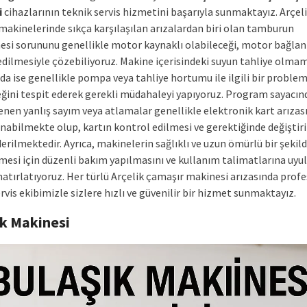
i
cihazlarının teknik servis hizmetini başarıyla sunmaktayız. Arçel
makinelerinde sıkça karşılaşılan arızalardan biri olan tamburun
i sorununu genellikle motor kaynaklı olabileceği, motor bağlant
edilmesiyle çözebiliyoruz. Makine içerisindeki suyun tahliye olma
a ise genellikle pompa veya tahliye hortumu ile ilgili bir proble
eğini tespit ederek gerekli müdahaleyi yapıyoruz. Program sayacın
nen yanlış sayım veya atlamalar genellikle elektronik kart arıza
nabilmekte olup, kartın kontrol edilmesi ve gerektiğinde değiştiri
erilmektedir. Ayrıca, makinelerin sağlıklı ve uzun ömürlü bir şekil
lmesi için düzenli bakım yapılmasını ve kullanım talimatlarına uyu
atırlatıyoruz. Her türlü Arçelik çamaşır makinesi arızasında prof
rvis ekibimizle sizlere hızlı ve güvenilir bir hizmet sunmaktayız.
ık Makinesi