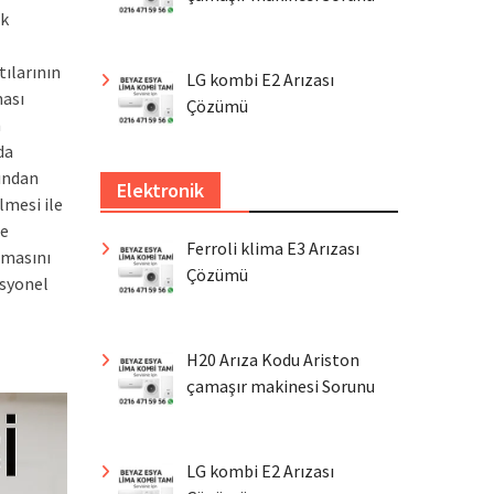
ik
ılarının
LG kombi E2 Arızası
ması
Çözümü
m
da
sından
Elektronik
lmesi ile
de
Ferroli klima E3 Arızası
lmasını
Çözümü
esyonel
H20 Arıza Kodu Ariston
çamaşır makinesi Sorunu
LG kombi E2 Arızası