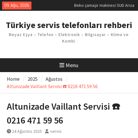
Skip
09 Ağu, 2026
Beko çamaşır makinesi SUD Arıza
to
Kodu
content
Demirdöküm buzdolabı E1 Arıza
Türkiye servis telefonları rehberi
Kodu
Demirdöküm çamaşır makinesi E5
Beyaz Eşya – Telefon – Elektronik – Bilgisayar – Klima ve
Arızası Çözümü
Kombi
E02 Arıza Kodu Regal kombi
Sorunu
Viessmann kombi F3 Hatası
Çözüm Yöntemleri
Menu
Home
2025
Ağustos
Altunizade Vaillant Servisi ☎️ 0216 471 59 56
Altunizade Vaillant Servisi ☎️
0216 471 59 56
24 Ağustos 2025
servis