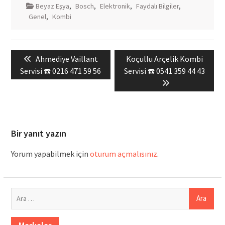
Beyaz Eşya
,
Bosch
,
Elektronik
,
Faydalı Bilgiler
,
Genel
,
Kombi
Yazı
Previous
Next
Ahmediye Vaillant
Koçullu Arçelik Kombi
gezinmesi
post:
post:
Servisi ☎️ 0216 471 59 56
Servisi ☎️ 0541 359 44 43
Bir yanıt yazın
Yorum yapabilmek için
oturum açmalısınız
.
Arama: