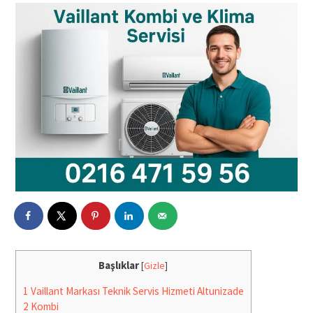
Başlıklar
[
Gizle
]
1
Vaillant Markası Teknik Servis Hizmeti Altunizade
2
Kombi