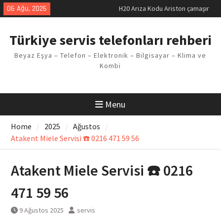
makinesi Sorunu
Skip
06 Ağu, 2026
LG kombi E2 Arızası Çözümü
to
Arçelik buzdolabı F5 Hatası
content
Çözüm Yöntemleri
Türkiye servis telefonları rehberi
Vaillant çamaşır makinesi E03
Arıza Kodu
Beyaz Eşya – Telefon – Elektronik – Bilgisayar – Klima ve
Ferroli klima E3 Arızası Çözümü
Kombi
Menu
Home
2025
Ağustos
Atakent Miele Servisi ☎️ 0216 471 59 56
Atakent Miele Servisi ☎️ 0216
471 59 56
9 Ağustos 2025
servis