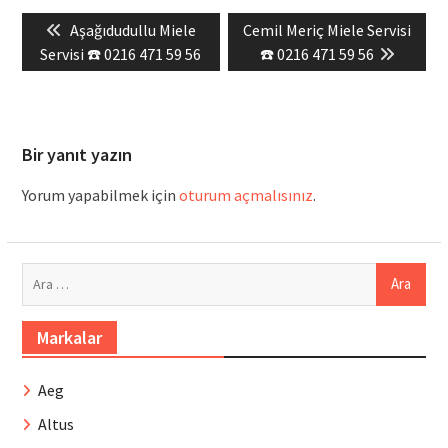
Yazı
Previous
Next
Aşağıdudullu Miele
Cemil Meriç Miele Servisi
gezinmesi
post:
post:
Servisi ☎️ 0216 471 59 56
☎️ 0216 471 59 56
Bir yanıt yazın
Yorum yapabilmek için
oturum açmalısınız
.
Arama:
Markalar
Aeg
Altus