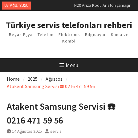
H20 Arıza Kodu Ariston çamaşır
Skip
07 Ağu, 2026
makinesi Sorunu
to
LG kombi E2 Arızası Çözümü
content
Arçelik buzdolabı F5 Hatası
Türkiye servis telefonları rehberi
Çözüm Yöntemleri
Vaillant çamaşır makinesi E03
Beyaz Eşya – Telefon – Elektronik – Bilgisayar – Klima ve
Arıza Kodu
Kombi
Ferroli klima E3 Arızası Çözümü
Menu
Home
2025
Ağustos
Atakent Samsung Servisi ☎️ 0216 471 59 56
Atakent Samsung Servisi ☎️
0216 471 59 56
14 Ağustos 2025
servis