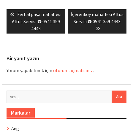
Yazı
Previous
Next
Ferhatpaşa mahallesi
İçerenköy mahallesi Altus
gezinmesi
post:
post:
Altus Servisi ☎️ 0541 359
Servisi ☎️ 0541 359 4443
4443
Bir yanıt yazın
Yorum yapabilmek için
oturum açmalısınız
.
Arama:
Markalar
Aeg