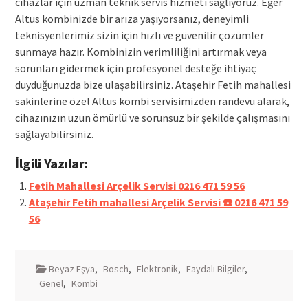
cihazlar için uzman teknik servis hizmeti sağlıyoruz. Eğer
Altus kombinizde bir arıza yaşıyorsanız, deneyimli
teknisyenlerimiz sizin için hızlı ve güvenilir çözümler
sunmaya hazır. Kombinizin verimliliğini artırmak veya
sorunları gidermek için profesyonel desteğe ihtiyaç
duyduğunuzda bize ulaşabilirsiniz. Ataşehir Fetih mahallesi
sakinlerine özel Altus kombi servisimizden randevu alarak,
cihazınızın uzun ömürlü ve sorunsuz bir şekilde çalışmasını
sağlayabilirsiniz.
İlgili Yazılar:
Fetih Mahallesi Arçelik Servisi 0216 471 59 56
Ataşehir Fetih mahallesi Arçelik Servisi ☎️ 0216 471 59
56
Beyaz Eşya
,
Bosch
,
Elektronik
,
Faydalı Bilgiler
,
Genel
,
Kombi