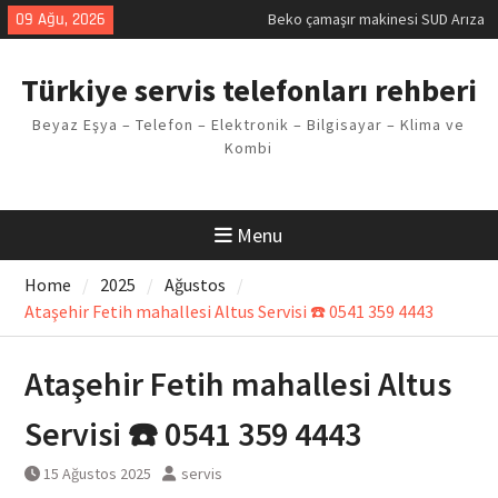
Kodu
Skip
09 Ağu, 2026
Demirdöküm buzdolabı E1 Arıza
to
Kodu
content
Demirdöküm çamaşır makinesi E5
Türkiye servis telefonları rehberi
Arızası Çözümü
E02 Arıza Kodu Regal kombi
Beyaz Eşya – Telefon – Elektronik – Bilgisayar – Klima ve
Sorunu
Kombi
Viessmann kombi F3 Hatası
Çözüm Yöntemleri
Menu
Home
2025
Ağustos
Ataşehir Fetih mahallesi Altus Servisi ☎️ 0541 359 4443
Ataşehir Fetih mahallesi Altus
Servisi ☎️ 0541 359 4443
15 Ağustos 2025
servis