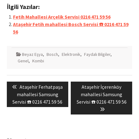
İlgili Yazılar:
Fetih Mahallesi Arçelik Servisi 0216 471 59 56
Ataşehir Fetih mahallesi Bosch Servisi ☎️ 0216 471 59
56
Beyaz Eşya
,
Bosch
,
Elektronik
,
Faydalı Bilgiler
,
Genel
,
Kombi
Yazı
Previous
Next
Ataşehir Ferhatpaşa
Ataşehir İçerenköy
gezinmesi
post:
post:
mahallesi Samsung
mahallesi Samsung
Servisi ☎️ 0216 471 59 56
Servisi ☎️ 0216 471 59 56