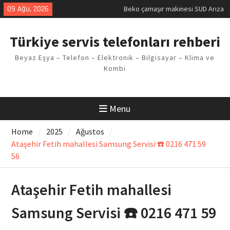
Kodu
Skip
09 Ağu, 2026
Demirdöküm buzdolabı E1 Arıza
to
Kodu
content
Demirdöküm çamaşır makinesi E5
Türkiye servis telefonları rehberi
Arızası Çözümü
E02 Arıza Kodu Regal kombi
Beyaz Eşya – Telefon – Elektronik – Bilgisayar – Klima ve
Sorunu
Kombi
Viessmann kombi F3 Hatası
Çözüm Yöntemleri
Menu
Home
2025
Ağustos
Ataşehir Fetih mahallesi Samsung Servisi ☎️ 0216 471 59
56
Ataşehir Fetih mahallesi
Samsung Servisi ☎️ 0216 471 59