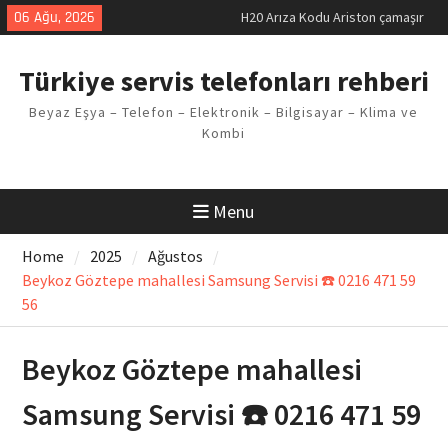
makinesi Sorunu
Skip
06 Ağu, 2026
LG kombi E2 Arızası Çözümü
to
Arçelik buzdolabı F5 Hatası
content
Çözüm Yöntemleri
Türkiye servis telefonları rehberi
Vaillant çamaşır makinesi E03
Arıza Kodu
Beyaz Eşya – Telefon – Elektronik – Bilgisayar – Klima ve
Ferroli klima E3 Arızası Çözümü
Kombi
Menu
Home
2025
Ağustos
Beykoz Göztepe mahallesi Samsung Servisi ☎️ 0216 471 59
56
Beykoz Göztepe mahallesi
Samsung Servisi ☎️ 0216 471 59