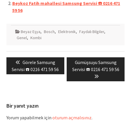
Beykoz Fatih mahallesi Samsung Servisi ☎️ 0216 471
59 56
Beyaz Eşya
,
Bosch
,
Elektronik
,
Faydalı Bilgiler
,
Genel
,
Kombi
Yazı
Previous
Next
Görele Samsung
Gümüşsuyu Samsung
gezinmesi
post:
post:
Servisi ☎️ 0216 471 59 56
Servisi ☎️ 0216 471 59 56
Bir yanıt yazın
Yorum yapabilmek için
oturum açmalısınız
.