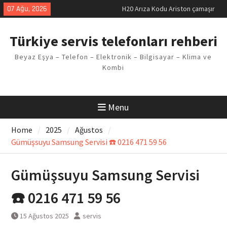
makinesi Sorunu
Skip
07 Ağu, 2026
LG kombi E2 Arızası Çözümü
to
Arçelik buzdolabı F5 Hatası
content
Çözüm Yöntemleri
Türkiye servis telefonları rehberi
Vaillant çamaşır makinesi E03
Arıza Kodu
Beyaz Eşya – Telefon – Elektronik – Bilgisayar – Klima ve
Ferroli klima E3 Arızası Çözümü
Kombi
Menu
Home
2025
Ağustos
Gümüşsuyu Samsung Servisi ☎️ 0216 471 59 56
Gümüşsuyu Samsung Servisi
☎️ 0216 471 59 56
15 Ağustos 2025
servis