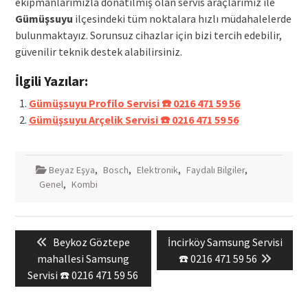
ekipmanlarımızla donatılmış olan servis araçlarımız ile
Gümüşsuyu
ilçesindeki tüm noktalara hızlı müdahalelerde
bulunmaktayız. Sorunsuz cihazlar için bizi tercih edebilir,
güvenilir teknik destek alabilirsiniz.
İlgili Yazılar:
Gümüşsuyu Profilo Servisi ☎️ 0216 471 59 56
Gümüşsuyu Arçelik Servisi ☎️ 0216 471 59 56
Beyaz Eşya
,
Bosch
,
Elektronik
,
Faydalı Bilgiler
,
Genel
,
Kombi
Yazı
Previous
Next
Beykoz Göztepe
İncirköy Samsung Servisi
gezinmesi
post:
post:
mahallesi Samsung
☎️ 0216 471 59 56
Servisi ☎️ 0216 471 59 56