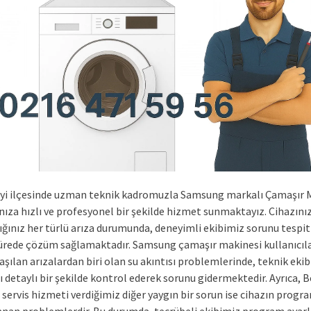
yi ilçesinde uzman teknik kadromuzla Samsung markalı Çamaşır 
nıza hızlı ve profesyonel bir şekilde hizmet sunmaktayız. Cihazını
tığınız her türlü arıza durumunda, deneyimli ekibimiz sorunu tespi
sürede çözüm sağlamaktadır. Samsung çamaşır makinesi kullanıcılar
laşılan arızalardan biri olan su akıntısı problemlerinde, teknik eki
ı detaylı bir şekilde kontrol ederek sorunu gidermektedir. Ayrıca, 
 servis hizmeti verdiğimiz diğer yaygın bir sorun ise cihazın progr