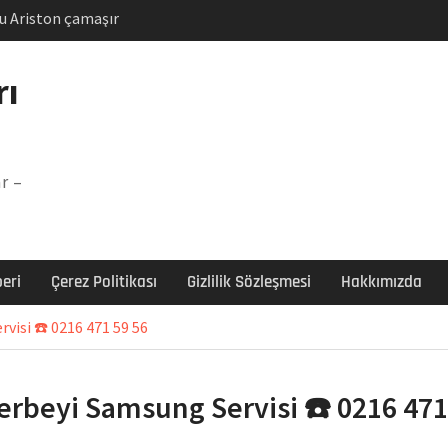
u Ariston çamaşır
unu
Arızası Çözümü
rı
labı F5 Hatası Çözüm
şır makinesi E03 Arıza
r –
 E3 Arızası Çözümü
eri
Çerez Politikası
Gizlilik Sözleşmesi
Hakkımızda
visi ☎️ 0216 471 59 56
erbeyi Samsung Servisi ☎️ 0216 471