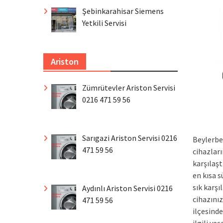
Şebinkarahisar Siemens
Yetkili Servisi
Ariston
Zümrütevler Ariston Servisi
0216 471 59 56
Sarıgazi Ariston Servisi 0216
Beylerbe
471 59 56
cihazları
karşılaş
en kısa 
sık karşı
Aydınlı Ariston Servisi 0216
cihazınız
471 59 56
ilçesinde