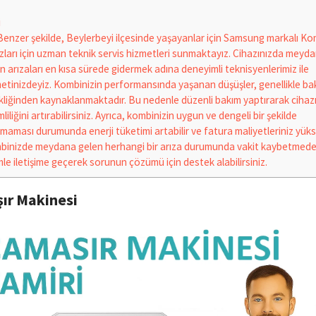
i
enzer şekilde, Beylerbeyi ilçesinde yaşayanlar için Samsung markalı Ko
zları için uzman teknik servis hizmetleri sunmaktayız. Cihazınızda meyd
n arızaları en kısa sürede gidermek adına deneyimli teknisyenlerimiz ile
etinizdeyiz. Kombinizin performansında yaşanan düşüşler, genellikle ba
kliğinden kaynaklanmaktadır. Bu nedenle düzenli bakım yaptırarak cihazı
mliliğini artırabilirsiniz. Ayrıca, kombinizin uygun ve dengeli bir şekilde
şmaması durumunda enerji tüketimi artabilir ve fatura maliyetleriniz yükse
binizde meydana gelen herhangi bir arıza durumunda vakit kaybetmed
mle iletişime geçerek sorunun çözümü için destek alabilirsiniz.
ır Makinesi