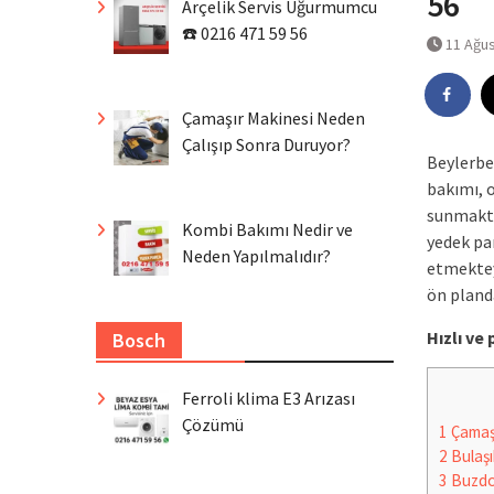
56
Arçelik Servis Uğurmumcu
☎️ 0216 471 59 56
11 Ağu
Çamaşır Makinesi Neden
Çalışıp Sonra Duruyor?
Beylerbe
bakımı, 
sunmakta
Kombi Bakımı Nedir ve
yedek par
Neden Yapılmalıdır?
etmektey
ön pland
Hızlı v
Bosch
Ferroli klima E3 Arızası
Çözümü
1
Çamaşı
2
Bulaşı
3
Buzdo