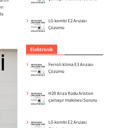
arını
on
da
LG kombi E2 Arızası
Çözümü
Elektronik
Ferroli klima E3 Arızası
Çözümü
H20 Arıza Kodu Ariston
çamaşır makinesi Sorunu
LG kombi E2 Arızası