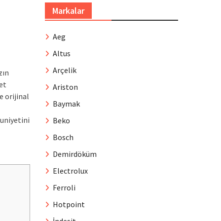
Markalar
Aeg
Altus
Arçelik
zın
et
Ariston
 orijinal
Baymak
uniyetini
Beko
Bosch
Demirdöküm
Electrolux
Ferroli
Hotpoint