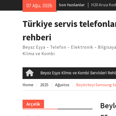
Skip
Son Yazılanlar
H20 Arıza Kod
07 Ağu, 2026
to
makinesi Sor
content
LG kombi E2 
Türkiye servis telefonla
Arçelik buzdo
Yöntemleri
rehberi
Vaillant çama
Kodu
Beyaz Eşya – Telefon – Elektronik – Bilgisaya
Ferroli klima
Klima ve Kombi
Beyaz Eşya Klima ve Kombi Servisleri Rehb
Home
Home
2025
Ağustos
Beylerbeyi Samsung Ser
Beyl
Arçelik