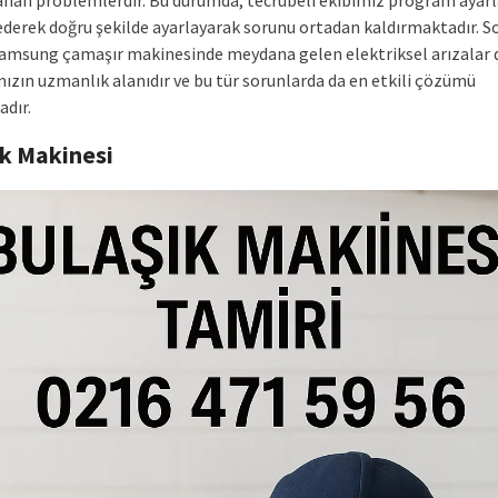
aşanan problemlerdir. Bu durumda, tecrübeli ekibimiz program ayarl
ederek doğru şekilde ayarlayarak sorunu ortadan kaldırmaktadır. S
Samsung çamaşır makinesinde meydana gelen elektriksel arızalar 
mızın uzmanlık alanıdır ve bu tür sorunlarda da en etkili çözümü
dır.
ık Makinesi