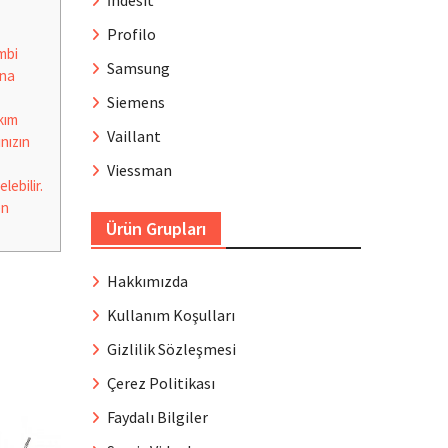
İndesit
Profilo
mbi
Samsung
ana
Siemens
kım
Vaillant
nızın
Viessman
lebilir.
en
Ürün Grupları
Hakkımızda
Kullanım Koşulları
Gizlilik Sözleşmesi
Çerez Politikası
Faydalı Bilgiler