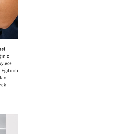
esi
ğınız
Böylece
 Eğitimli
ılan
rak