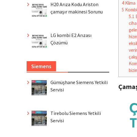
4
Klima
H20 Arıza Kodu Ariston
5
Komb
çamaşır makinesi Sorunu
5.1
B
ciha
gele
LG kombi E2 Arızası
hizm
Çözümü
eksi
veri
çalı
Kom
Siemens
bizi
Gümüşhane Siemens Yetkili
Çamaş
Servisi
Tirebolu Siemens Yetkili
Servisi