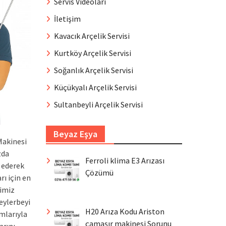
Servis Videoları
İletişim
Kavacık Arçelik Servisi
Kurtköy Arçelik Servisi
Soğanlık Arçelik Servisi
Küçükyalı Arçelik Servisi
Sultanbeyli Arçelik Servisi
Beyaz Eşya
Makinesi
zda
Ferroli klima E3 Arızası
t ederek
Çözümü
ı için en
bimiz
Beylerbeyi
H20 Arıza Kodu Ariston
amlarıyla
çamaşır makinesi Sorunu