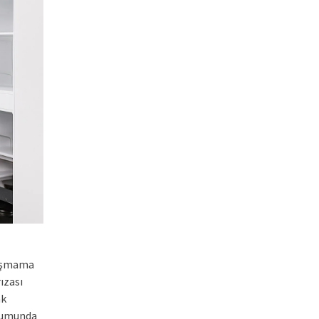
lışmama
ızası
ak
urumunda