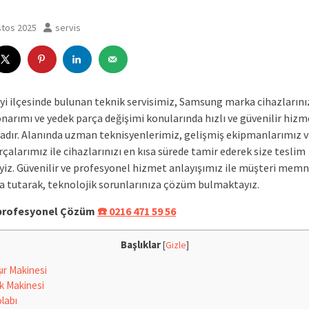
stos 2025
servis
yi ilçesinde bulunan teknik servisimiz, Samsung marka cihazlarını
onarımı ve yedek parça değişimi konularında hızlı ve güvenilir hizm
dır. Alanında uzman teknisyenlerimiz, gelişmiş ekipmanlarımız ve
çalarımız ile cihazlarınızı en kısa sürede tamir ederek size teslim
iz. Güvenilir ve profesyonel hizmet anlayışımız ile müşteri memn
a tutarak, teknolojik sorunlarınıza çözüm bulmaktayız.
e profesyonel Çözüm
☎️ 0216 471 59 56
Başlıklar
[
Gizle
]
r Makinesi
k Makinesi
labı