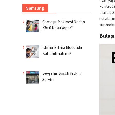
ilgili y
kontrol 
Samsung
olarak, 
ustaları
Çamaşır Makinesi Neden
sunmakta
Kötü Koku Yapar?
Bulaş
Klima Isıtma Modunda
Kullanılmalı mı?
Beyşehir Bosch Yetkili
Servisi