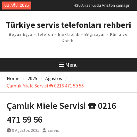
Skip
08 Ağu, 2026
LG kombi E2 Arızası Çözümü
to
Arçelik buzdolabı F5 Hatası
content
Çözüm Yöntemleri
Türkiye servis telefonları rehberi
Vaillant çamaşır makinesi E03
Arıza Kodu
Beyaz Eşya – Telefon – Elektronik – Bilgisayar – Klima ve
Ferroli klima E3 Arızası Çözümü
Kombi
Menu
Home
2025
Ağustos
Çamlık Miele Servisi ☎️ 0216 471 59 56
Çamlık Miele Servisi ☎️ 0216
471 59 56
9 Ağustos 2025
servis