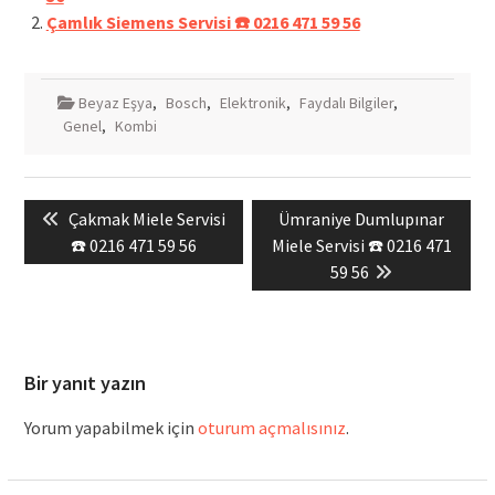
Çamlık Siemens Servisi ☎️ 0216 471 59 56
Beyaz Eşya
,
Bosch
,
Elektronik
,
Faydalı Bilgiler
,
Genel
,
Kombi
Yazı
Previous
Next
Çakmak Miele Servisi
Ümraniye Dumlupınar
gezinmesi
post:
post:
☎️ 0216 471 59 56
Miele Servisi ☎️ 0216 471
59 56
Bir yanıt yazın
Yorum yapabilmek için
oturum açmalısınız
.