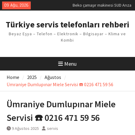
Kodu
Skip
09 Ağu, 2026
Demirdöküm buzdolabı E1 Arıza
to
Kodu
content
Demirdöküm çamaşır makinesi E5
Türkiye servis telefonları rehberi
Arızası Çözümü
E02 Arıza Kodu Regal kombi
Beyaz Eşya – Telefon – Elektronik – Bilgisayar – Klima ve
Sorunu
Kombi
Viessmann kombi F3 Hatası
Çözüm Yöntemleri
Menu
Home
2025
Ağustos
Ümraniye Dumlupınar Miele Servisi ☎️ 0216 471 59 56
Ümraniye Dumlupınar Miele
Servisi ☎️ 0216 471 59 56
9 Ağustos 2025
servis