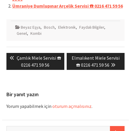
Ümraniye Dumlupınar Arçelik Servisi ☎️ 0216 471 59 56
Beyaz Eşya
,
Bosch
,
Elektronik
,
Faydalı Bilgiler
,
Genel
,
Kombi
Yazı
Previous
Next
Çamlık Miele Servisi ☎️
Elmalıkent Miele Servisi
gezinmesi
post:
post:
0216 471 59 56
☎️ 0216 471 59 56
Bir yanıt yazın
Yorum yapabilmek için
oturum açmalısınız
.
Arama: