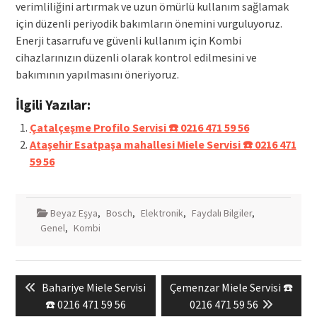
verimliliğini artırmak ve uzun ömürlü kullanım sağlamak
için düzenli periyodik bakımların önemini vurguluyoruz.
Enerji tasarrufu ve güvenli kullanım için Kombi
cihazlarınızın düzenli olarak kontrol edilmesini ve
bakımının yapılmasını öneriyoruz.
İlgili Yazılar:
Çatalçeşme Profilo Servisi ☎️ 0216 471 59 56
Ataşehir Esatpaşa mahallesi Miele Servisi ☎️ 0216 471
59 56
Beyaz Eşya
,
Bosch
,
Elektronik
,
Faydalı Bilgiler
,
Genel
,
Kombi
Yazı
Previous
Next
Bahariye Miele Servisi
Çemenzar Miele Servisi ☎️
gezinmesi
post:
post:
☎️ 0216 471 59 56
0216 471 59 56