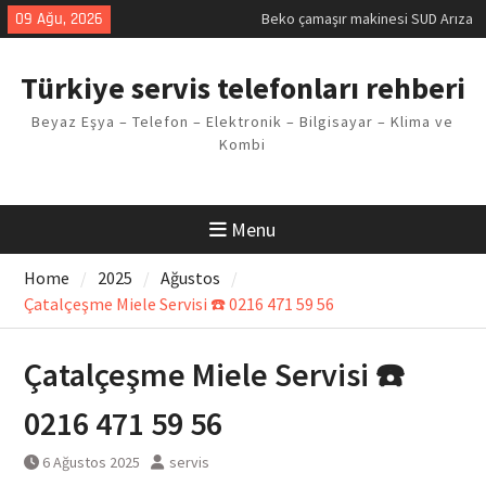
Kodu
Skip
09 Ağu, 2026
Demirdöküm buzdolabı E1 Arıza
to
Kodu
content
Demirdöküm çamaşır makinesi E5
Türkiye servis telefonları rehberi
Arızası Çözümü
E02 Arıza Kodu Regal kombi
Beyaz Eşya – Telefon – Elektronik – Bilgisayar – Klima ve
Sorunu
Kombi
Viessmann kombi F3 Hatası
Çözüm Yöntemleri
Menu
Home
2025
Ağustos
Çatalçeşme Miele Servisi ☎️ 0216 471 59 56
Çatalçeşme Miele Servisi ☎️
0216 471 59 56
6 Ağustos 2025
servis