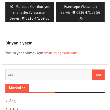
Yazı
Previous
Next
Maltepe Cumhuriyet
Esentepe Viessman
gezinmesi
post:
post:
mahallesi Viessman
Servisi ☎️ 0216 471 59 56
Servisi ☎️ 0216 471 59 56
Bir yanıt yazın
Yorum yapabilmek için
oturum açmalısınız
.
Arama:
Markalar
Aeg
Altus