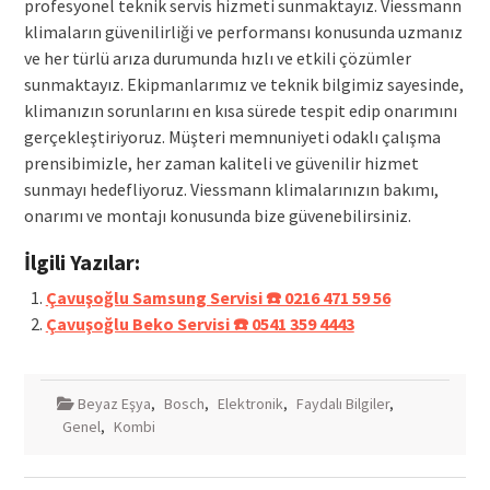
profesyonel teknik servis hizmeti sunmaktayız. Viessmann
klimaların güvenilirliği ve performansı konusunda uzmanız
ve her türlü arıza durumunda hızlı ve etkili çözümler
sunmaktayız. Ekipmanlarımız ve teknik bilgimiz sayesinde,
klimanızın sorunlarını en kısa sürede tespit edip onarımını
gerçekleştiriyoruz. Müşteri memnuniyeti odaklı çalışma
prensibimizle, her zaman kaliteli ve güvenilir hizmet
sunmayı hedefliyoruz. Viessmann klimalarınızın bakımı,
onarımı ve montajı konusunda bize güvenebilirsiniz.
İlgili Yazılar:
Çavuşoğlu Samsung Servisi ☎️ 0216 471 59 56
Çavuşoğlu Beko Servisi ☎️ 0541 359 4443
Beyaz Eşya
,
Bosch
,
Elektronik
,
Faydalı Bilgiler
,
Genel
,
Kombi