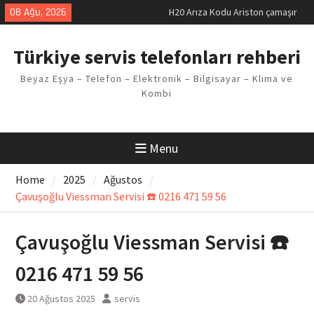
Skip
08 Ağu, 2026
H20 Arıza Kodu Ariston çamaşır
to
makinesi Sorunu
content
LG kombi E2 Arızası Çözümü
Türkiye servis telefonları rehberi
Arçelik buzdolabı F5 Hatası
Çözüm Yöntemleri
Beyaz Eşya – Telefon – Elektronik – Bilgisayar – Klima ve
Vaillant çamaşır makinesi E03
Kombi
Arıza Kodu
Ferroli klima E3 Arızası Çözümü
Menu
Home
2025
Ağustos
Çavuşoğlu Viessman Servisi ☎️ 0216 471 59 56
Çavuşoğlu Viessman Servisi ☎️
0216 471 59 56
20 Ağustos 2025
servis