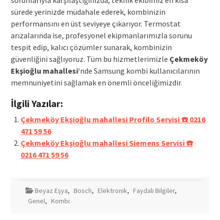
sorunlarıyla karşılaştığınızda, teknik ekibimiz en kısa
sürede yerinizde müdahale ederek, kombinizin
performansını en üst seviyeye çıkarıyor. Termostat
arızalarında ise, profesyonel ekipmanlarımızla sorunu
tespit edip, kalıcı çözümler sunarak, kombinizin
güvenliğini sağlıyoruz. Tüm bu hizmetlerimizle
Çekmeköy
Ekşioğlu mahallesi
‘nde Samsung kombi kullanıcılarının
memnuniyetini sağlamak en önemli önceliğimizdir.
İlgili Yazılar:
Çekmeköy Ekşioğlu mahallesi Profilo Servisi ☎️ 0216
471 59 56
Çekmeköy Ekşioğlu mahallesi Siemens Servisi ☎️
0216 471 59 56
Beyaz Eşya
,
Bosch
,
Elektronik
,
Faydalı Bilgiler
,
Genel
,
Kombi