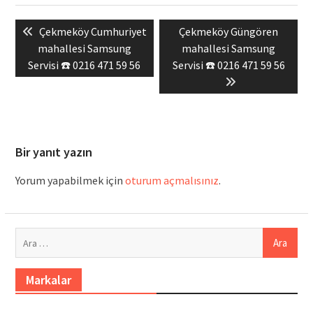
Yazı
Previous
Next
Çekmeköy Cumhuriyet
Çekmeköy Güngören
gezinmesi
post:
post:
mahallesi Samsung
mahallesi Samsung
Servisi ☎️ 0216 471 59 56
Servisi ☎️ 0216 471 59 56
Bir yanıt yazın
Yorum yapabilmek için
oturum açmalısınız
.
Arama:
Markalar