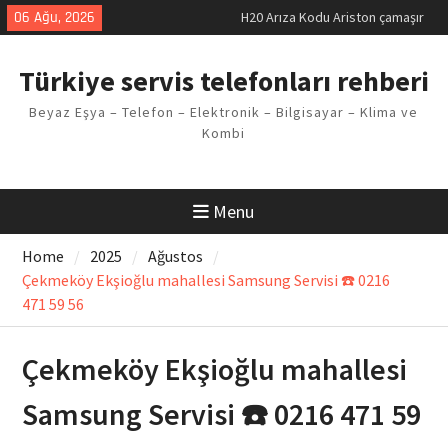
Skip
06 Ağu, 2026
LG kombi E2 Arızası Çözümü
to
Arçelik buzdolabı F5 Hatası
content
Çözüm Yöntemleri
Türkiye servis telefonları rehberi
Vaillant çamaşır makinesi E03
Arıza Kodu
Beyaz Eşya – Telefon – Elektronik – Bilgisayar – Klima ve
Ferroli klima E3 Arızası Çözümü
Kombi
Menu
Home
2025
Ağustos
Çekmeköy Ekşioğlu mahallesi Samsung Servisi ☎️ 0216
471 59 56
Çekmeköy Ekşioğlu mahallesi
Samsung Servisi ☎️ 0216 471 59