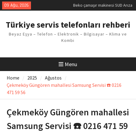
Kodu
Skip
09 Ağu, 2026
Demirdöküm buzdolabı E1 Arıza
to
Kodu
content
Demirdöküm çamaşır makinesi E5
Türkiye servis telefonları rehberi
Arızası Çözümü
E02 Arıza Kodu Regal kombi
Beyaz Eşya – Telefon – Elektronik – Bilgisayar – Klima ve
Sorunu
Kombi
Viessmann kombi F3 Hatası
Çözüm Yöntemleri
Menu
Home
2025
Ağustos
Çekmeköy Güngören mahallesi Samsung Servisi ☎️ 0216
471 59 56
Çekmeköy Güngören mahallesi
Samsung Servisi ☎️ 0216 471 59