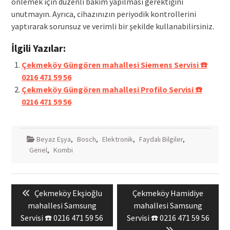
önlemek için düzenli bakım yapılması gerektiğini
unutmayın. Ayrıca, cihazınızın periyodik kontrollerini
yaptırarak sorunsuz ve verimli bir şekilde kullanabilirsiniz.
İlgili Yazılar:
Çekmeköy Güngören mahallesi Siemens Servisi ☎️
0216 471 59 56
Çekmeköy Güngören mahallesi Profilo Servisi ☎️
0216 471 59 56
Beyaz Eşya
,
Bosch
,
Elektronik
,
Faydalı Bilgiler
,
Genel
,
Kombi
Yazı
Previous
Next
Çekmeköy Ekşioğlu
Çekmeköy Hamidiye
gezinmesi
post:
post:
mahallesi Samsung
mahallesi Samsung
Servisi ☎️ 0216 471 59 56
Servisi ☎️ 0216 471 59 56