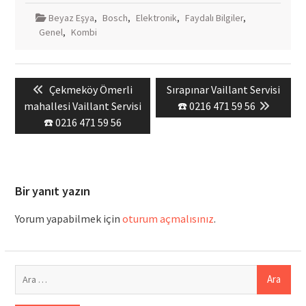
Beyaz Eşya
,
Bosch
,
Elektronik
,
Faydalı Bilgiler
,
Genel
,
Kombi
Yazı
Previous
Next
Çekmeköy Ömerli
Sırapınar Vaillant Servisi
gezinmesi
post:
post:
mahallesi Vaillant Servisi
☎️ 0216 471 59 56
☎️ 0216 471 59 56
Bir yanıt yazın
Yorum yapabilmek için
oturum açmalısınız
.
Arama: