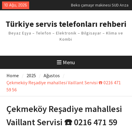
Skip
10 Ağu, 2026
Beko çamaşır makinesi SUD Arıza
to
Kodu
content
Demirdöküm buzdolabı E1 Arıza
Türkiye servis telefonları rehberi
Kodu
Demirdöküm çamaşır makinesi E5
Beyaz Eşya – Telefon – Elektronik – Bilgisayar – Klima ve
Arızası Çözümü
Kombi
E02 Arıza Kodu Regal kombi
Sorunu
Viessmann kombi F3 Hatası
Çözüm Yöntemleri
Menu
Home
2025
Ağustos
Çekmeköy Reşadiye mahallesi Vaillant Servisi ☎️ 0216 471
59 56
Çekmeköy Reşadiye mahallesi
Vaillant Servisi ☎️ 0216 471 59