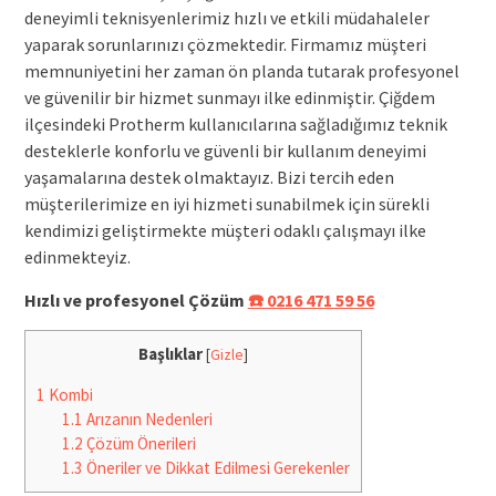
deneyimli teknisyenlerimiz hızlı ve etkili müdahaleler
yaparak sorunlarınızı çözmektedir. Firmamız müşteri
memnuniyetini her zaman ön planda tutarak profesyonel
ve güvenilir bir hizmet sunmayı ilke edinmiştir. Çiğdem
ilçesindeki Protherm kullanıcılarına sağladığımız teknik
desteklerle konforlu ve güvenli bir kullanım deneyimi
yaşamalarına destek olmaktayız. Bizi tercih eden
müşterilerimize en iyi hizmeti sunabilmek için sürekli
kendimizi geliştirmekte müşteri odaklı çalışmayı ilke
edinmekteyiz.
Hızlı ve profesyonel Çözüm
☎️ 0216 471 59 56
Başlıklar
[
Gizle
]
1
Kombi
1.1
Arızanın Nedenleri
1.2
Çözüm Önerileri
1.3
Öneriler ve Dikkat Edilmesi Gerekenler