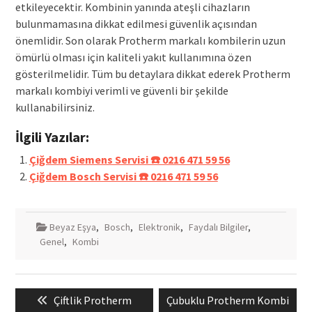
etkileyecektir. Kombinin yanında ateşli cihazların
bulunmamasına dikkat edilmesi güvenlik açısından
önemlidir. Son olarak Protherm markalı kombilerin uzun
ömürlü olması için kaliteli yakıt kullanımına özen
gösterilmelidir. Tüm bu detaylara dikkat ederek Protherm
markalı kombiyi verimli ve güvenli bir şekilde
kullanabilirsiniz.
İlgili Yazılar:
Çiğdem Siemens Servisi ☎️ 0216 471 59 56
Çiğdem Bosch Servisi ☎️ 0216 471 59 56
Beyaz Eşya
,
Bosch
,
Elektronik
,
Faydalı Bilgiler
,
Genel
,
Kombi
Yazı
Previous
Next
Çiftlik Protherm
Çubuklu Protherm Kombi
gezinmesi