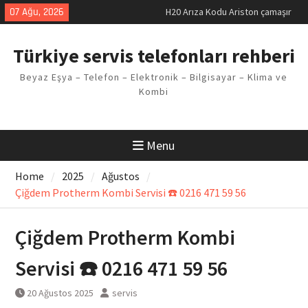
Skip
07 Ağu, 2026
H20 Arıza Kodu Ariston çamaşır
to
makinesi Sorunu
content
LG kombi E2 Arızası Çözümü
Türkiye servis telefonları rehberi
Arçelik buzdolabı F5 Hatası
Çözüm Yöntemleri
Beyaz Eşya – Telefon – Elektronik – Bilgisayar – Klima ve
Vaillant çamaşır makinesi E03
Kombi
Arıza Kodu
Ferroli klima E3 Arızası Çözümü
Menu
Home
2025
Ağustos
Çiğdem Protherm Kombi Servisi ☎️ 0216 471 59 56
Çiğdem Protherm Kombi
Servisi ☎️ 0216 471 59 56
20 Ağustos 2025
servis