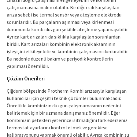
cihazın doğru çalışmasını engelleyebilir ve kombinin
çalışmamasına neden olabilir. Bir diğer sık karşılaşılan
arıza sebebi ise termal sensör veya ateşleme elektrodu
sorunlarıdır. Bu parçaların aşınması veya kirlenmesi
durumunda kombi düzgün şekilde ateşleme yapamayabilir.
Ayrıca kart arızaları da sıklıkla karşılaşılan sorunlardan
biridir. Kart arızaları kombinin elektronik aksamının
işleyişini etkileyebilir ve kombinin çalışmasını durdurabilir.
Bu nedenle düzenli bakım ve periyodik kontrollerin
yapılması önemlidir.
Çözüm Önerileri
Çiğdem bölgesinde Protherm Kombi arızasıyla karşılaşan
kullanıcılar için çeşitli teknik çözümler bulunmaktadır.
Öncelikle kombinizin düzgün çalışmamasının nedenini
belirlemek için bir uzmana danışmanız önemlidir. Eğer
kombinizin petekleri yeterince ısıtmadığını fark ederseniz
termostat ayarlarını kontrol etmek ve gerekirse
kalibrasyonunu yapmak önemli olabilir. Ayrıca kombinin su