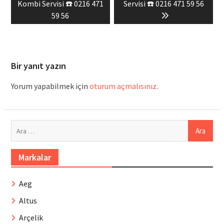
post:
post:
Kombi Servisi ☎️ 0216 471
Servisi ☎️ 0216 471 59 56
59 56
Bir yanıt yazın
Yorum yapabilmek için
oturum açmalısınız
.
Arama:
Markalar
Aeg
Altus
Arçelik